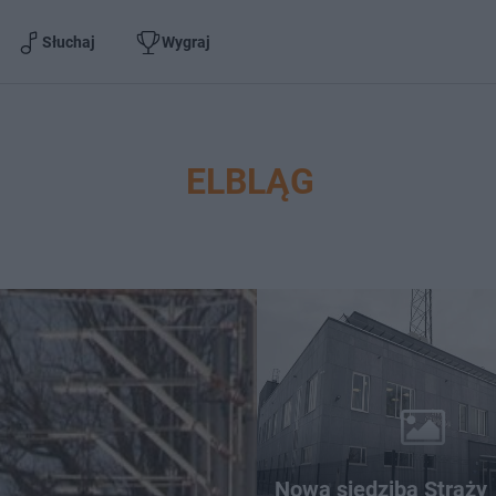
Słuchaj
Wygraj
ELBLĄG
Nowa siedziba Straży