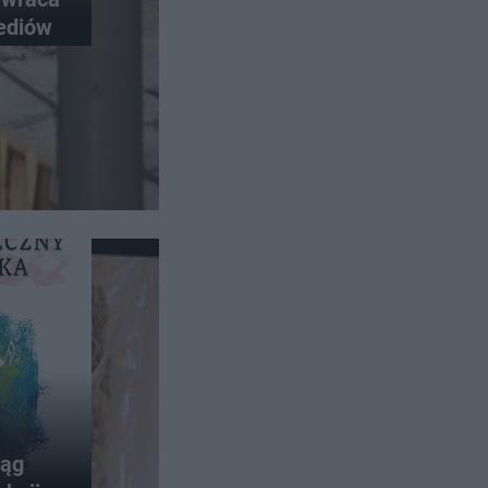
mediów
ląg