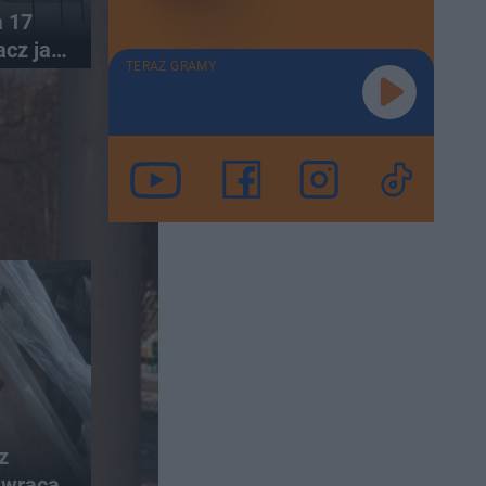
a 17
acz jak
TERAZ GRAMY
z
, wraca