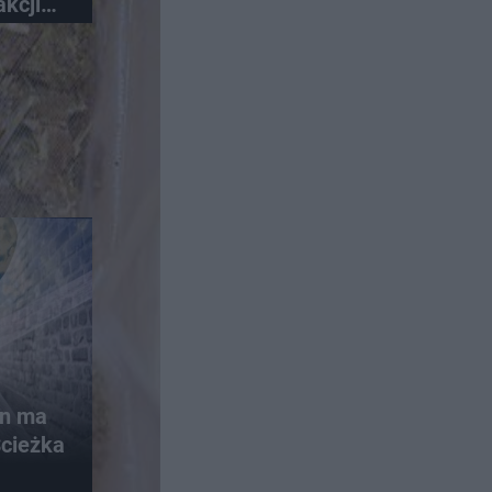
akcji
on ma
Ścieżka