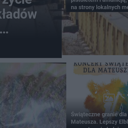
na strony lokalnych 
kładów
Świąteczne granie dla
Mateusza. Lepszy Elb