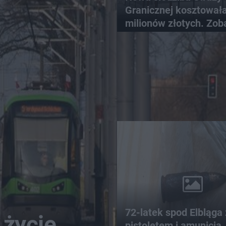
Granicznej kosztował
milionów złotych. Zob
wygląda
72-latek spod Elbląga 
 życie
pistoletem i amunicją