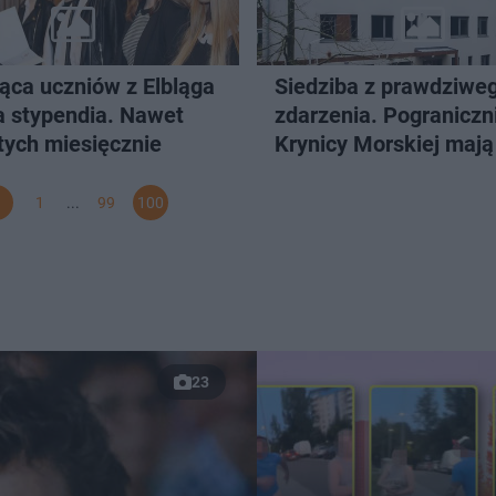
iąca uczniów z Elbląga
Siedziba z prawdziwe
a stypendia. Nawet
zdarzenia. Pograniczn
tych miesięcznie
Krynicy Morskiej maj
placówkę
1
...
99
100
23