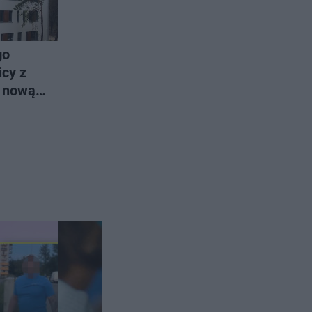
go
icy z
ą nową