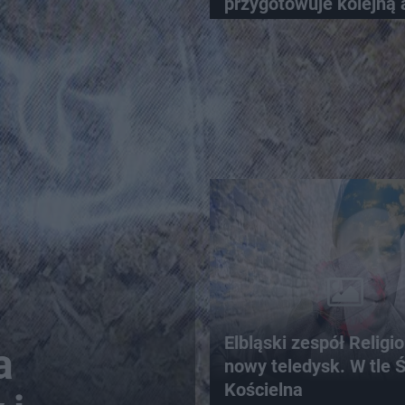
przygotowuje kolejną 
pomocową
Elbląski zespół Religi
a
nowy teledysk. W tle 
Kościelna