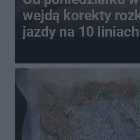
wejdą korekty roz
jazdy na 10 liniach
autobusowych