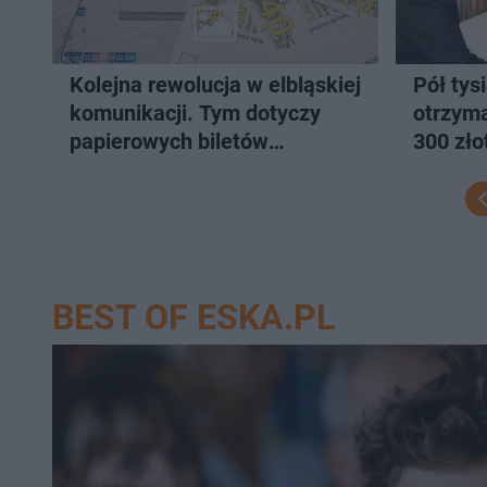
Kolejna rewolucja w elbląskiej
Pół tys
komunikacji. Tym dotyczy
otrzym
papierowych biletów
300 zło
jednorazowych
BEST OF ESKA.PL