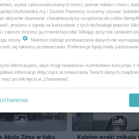
klam, wybór spersonalizowanych treści, pomiar reklam i treści, bad
 zgodą Użytkownika my i Zaufani Partnerzy możemy używać dokład
az aktywnie skanować charakterystykę urządzenia do celów identyfi
ść, prosimy o zgodę na korzystanie z tych technologii poprzez klikn
a i zawsze możesz ją zmienić/wycofać klikając przycisk ustawień pr
ogu strony
. Niektóre rodzaje przetwarzania danych nie wymagaj
iwić się takiemu przetwarzaniu. Preferencje będą miały zastosowanie
zny wypadek w
Szczytno przeszło do f
. Zginęła 22-letnia
„Świetlnej Stolicy Pols
szymi informacjami, abyś mógł świadomie i komfortowo korzystać z
 z OSP Markusy
głosować i wesprzeć 
gółowe informacje dotyczące przetwarzania Twoich danych znajdzi
w walce o 50.000 zł 
s
oraz po kliknięciu w „Ustawienia”.
od Energi?
USTAWIENIA
a Akcja Zima w toku.
Kolejne wraki znikają z