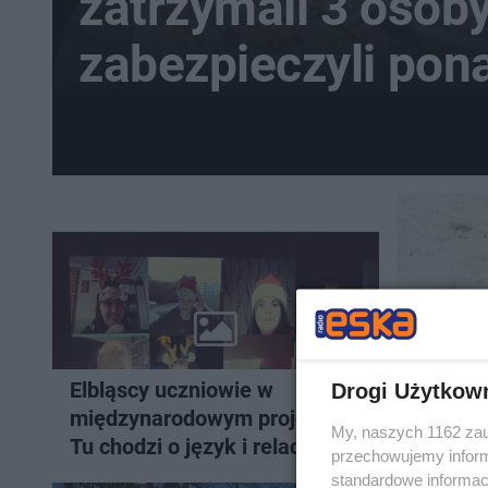
zatrzymali 3 osoby
zabezpieczyli pon
kilogramy narkot
Elbląscy uczniowie w
Dramaty
Drogi Użytkow
międzynarodowym projekcie.
samoch
My, naszych 1162 zau
Tu chodzi o język i relacje
walczy 
przechowujemy informa
standardowe informac