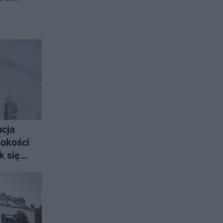
ncja
sokości
k się