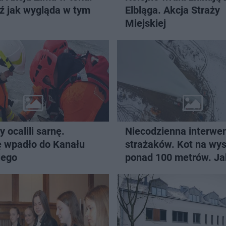
ź jak wygląda w tym
Elbląga. Akcja Straży
Miejskiej
y ocalili sarnę.
Niecodzienna interwe
ę wpadło do Kanału
strażaków. Kot na wy
iego
ponad 100 metrów. Ja
tam znalazł?