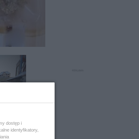
 się w
y dostęp i
zem
lne identyfikatory,
iania