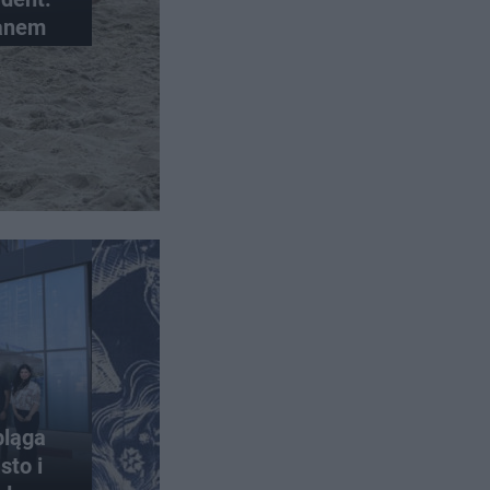
lanem
bląga
sto i