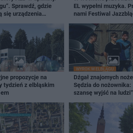
gu”. Sprawdź, gdzie
EL wypełni muzyka. P
ą się urządzenia
nami Festiwal Jazzblą
e życie
WYROK W ELBLĄGU
jne propozycje na
Dźgał znajomych noż
 tydzień z elbląskim
Sędzia do nożownika:
-em
szansę wyjść na ludzi”