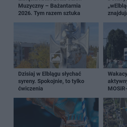
Muzyczny – Bażantarnia
„wElblą
2026. Tym razem sztuka
znajduj
ratując
Dzisiaj w Elblągu słychać
Wakacy
syreny. Spokojnie, to tylko
aktywny
ćwiczenia
MOSiR