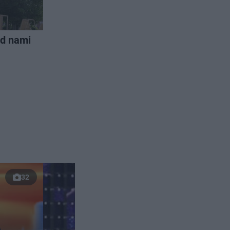
ed nami
32