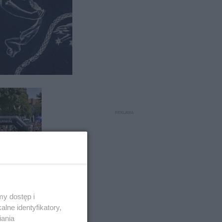
rwszy w
y dostęp i
y o
lne identyfikatory,
ach w
iania