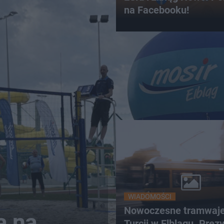
na Facebooku!
WIADOMOŚCI
Nowoczesne tramwaje
a na
Turcji w Elblągu. Prez