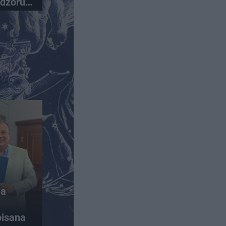
dzorują
wa
pisana