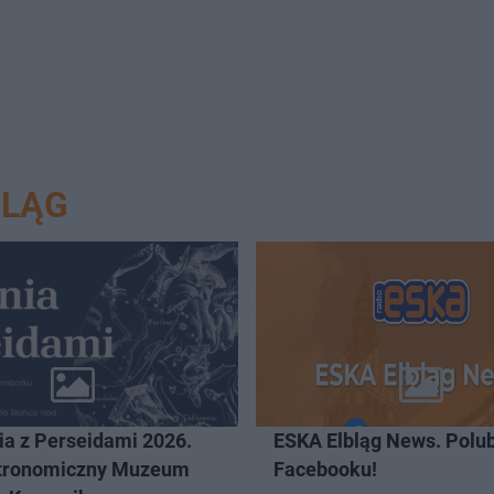
BLĄG
ia z Perseidami 2026.
ESKA Elbląg News. Polub
tronomiczny Muzeum
Facebooku!