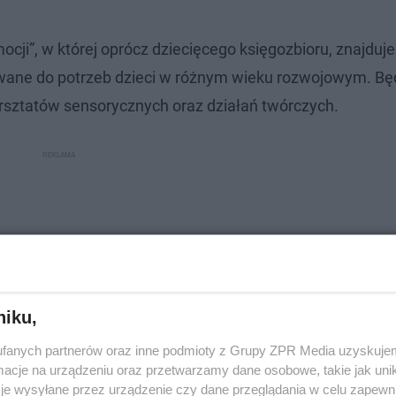
ocji”, w której oprócz dziecięcego księgozbioru, znajduje
wane do potrzeb dzieci w różnym wieku rozwojowym. Bę
rsztatów sensorycznych oraz działań twórczych.
niku,
fanych partnerów oraz inne podmioty z Grupy ZPR Media uzyskujem
cje na urządzeniu oraz przetwarzamy dane osobowe, takie jak unika
je wysyłane przez urządzenie czy dane przeglądania w celu zapewn