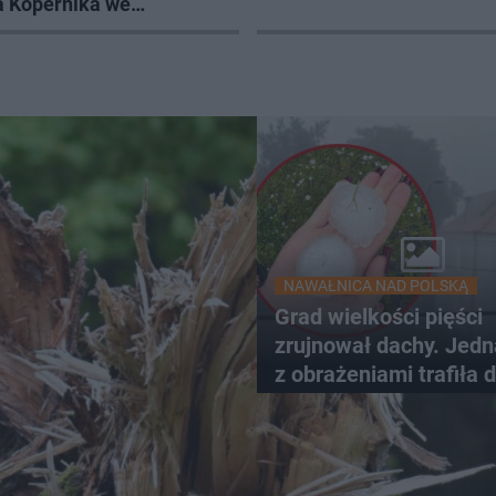
a Kopernika we
ku zaprasza
NAWAŁNICA NAD POLSKĄ
Grad wielkości pięści
zrujnował dachy. Jed
z obrażeniami trafiła 
szpitala