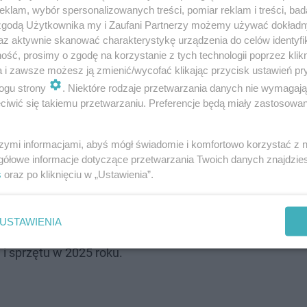
klam, wybór spersonalizowanych treści, pomiar reklam i treści, bad
 zgodą Użytkownika my i Zaufani Partnerzy możemy używać dokład
łodzieżowa została wzbogacona o kolekcje popularnych ko
az aktywnie skanować charakterystykę urządzenia do celów identyfi
eczna, która z całą pewnością będzie doskonałym miej
ść, prosimy o zgodę na korzystanie z tych technologii poprzez klikn
a i zawsze możesz ją zmienić/wycofać klikając przycisk ustawień pr
 strefie młodzieżowej zasługuje również budka akustycz
ogu strony
. Niektóre rodzaje przetwarzania danych nie wymagaj
ować nad projektem.
iwić się takiemu przetwarzaniu. Preferencje będą miały zastosowanie
wygodna kanapa i bookcrossingowy regał na książki.
szymi informacjami, abyś mógł świadomie i komfortowo korzystać z
gółowe informacje dotyczące przetwarzania Twoich danych znajdzi
ami przy stanowisku obsługi w strefie dla dorosłych
s
oraz po kliknięciu w „Ustawienia”.
mputerowe dla czytelników wyposażone zostały w wyrazi
USTAWIENIA
i sprzętu w 2025 roku.