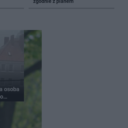
zgodnie z planem
na osoba
do