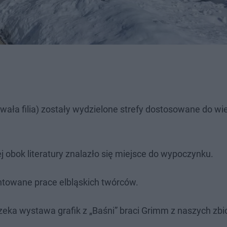
ywała filia) zostały wydzielone strefy dostosowane do wi
rej obok literatury znalazło się miejsce do wypoczynku.
entowane prace elbląskich twórców.
czeka wystawa grafik z „Baśni” braci Grimm z naszych zb