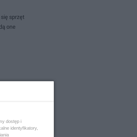
 się sprzęt
dą one
y dostęp i
lne identyfikatory,
iania