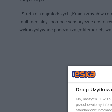
- Strefa dla najmłodszych „Kraina zmysłów i em
multimedialny i pomoce sensoryczne dostoso
wykorzystywane podczas zajęć literackich, wa
Drogi Użytkow
My, naszych 1162 zau
przechowujemy informa
standardowe informac