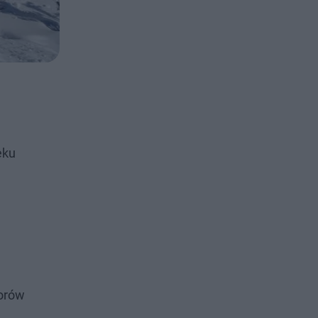
eku
iorów