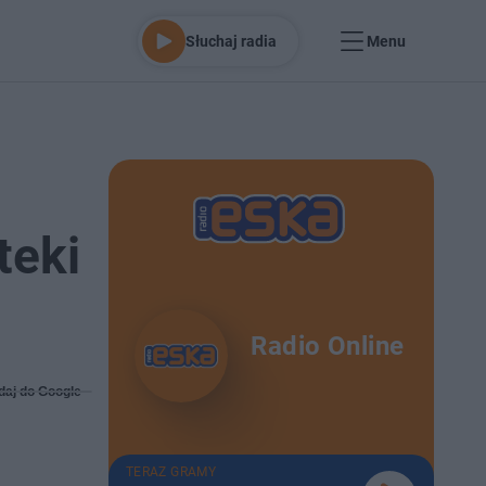
Słuchaj radia
Menu
teki
Radio Online
daj do Google
TERAZ GRAMY