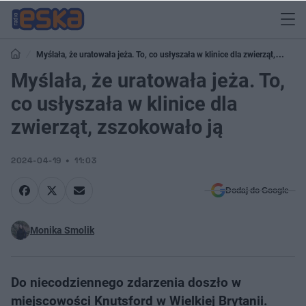
Myślała, że uratowała jeża. To, co usłyszała w klinice dla zwierząt,
zszokowało ją
Myślała, że uratowała jeża. To,
co usłyszała w klinice dla
zwierząt, zszokowało ją
2024-04-19
11:03
Dodaj do Google
Monika Smolik
Do niecodziennego zdarzenia doszło w
miejscowości Knutsford w Wielkiej Brytanii.