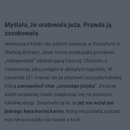
Myślała, że uratowała jeża. Prawda ją
zszokowała
Weterynarz kliniki dla dzikich zwierząt w Knutsford w
Wielkiej Brytanii, Janet Kotze przekazała portalowi
„Independent” zaskakującą historię. Chodziło o
interwencję, jaką podjęła w ubiegłym tygodniu. W
czwartek (21 marca) do jej placówki przyszła kobieta,
którą
zaniepokoił stan „uroczego jeżyka”
. Zwierzę
dzień wcześniej miało znajdować się na poboczu
lokalnej drogi. Zmartwiło ją to, że
jeż nie wziął ani
jednego kęsa kociej karmy
, którą mu podała, a przez
noc nie poruszyło się nawet o krok.