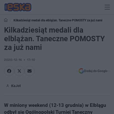
Kilkadziesiąt medali dla elblążan. Taneczne POMOSTY za już nami
Kilkadziesiąt medali dla
elblążan. Taneczne POMOSTY
za już nami
2020-12-14
17:10
Dodaj do Google
KaJot
W miniony weekend (12-13 grudnia) w Elblągu
odbył się Ogólnopolski Turniej Taneczny