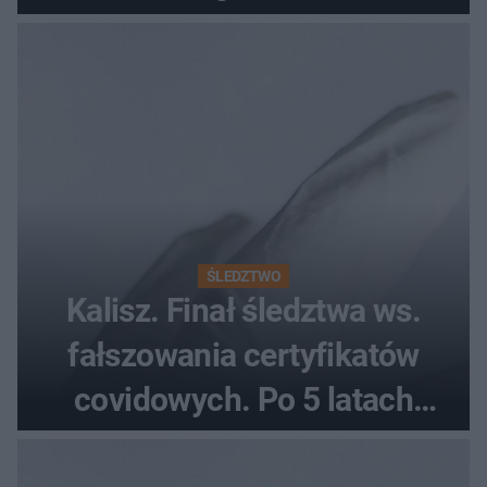
Podziemnego. Dziś zna je
każdy pielgrzym
ŚLEDZTWO
Kalisz. Finał śledztwa ws.
fałszowania certyfikatów
covidowych. Po 5 latach
prokurator zamyka sprawę