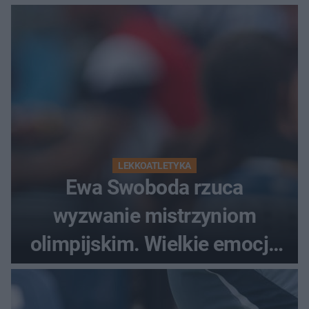
LEKKOATLETYKA
Ewa Swoboda rzuca
wyzwanie mistrzyniom
olimpijskim. Wielkie emocje
podczas Silesia Memoriału
Kamili Skolimowskiej