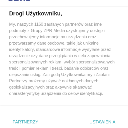
Drogi Użytkowniku,
My, naszych 1160 zaufanych partnerów oraz inne
Żaden utwór zamieszczony w serwisie nie może być powielany i
podmioty z Grupy ZPR Media uzyskujemy dostęp i
rozpowszechniany lub dalej rozpowszechniany w jakikolwiek sposób (w
tym także elektroniczny lub mechaniczny) na jakimkolwiek polu
przechowujemy informacje na urządzeniu oraz
eksploatacji w jakiejkolwiek formie, włącznie z umieszczaniem w
przetwarzamy dane osobowe, takie jak unikalne
Internecie bez pisemnej zgody właściciela praw. Jakiekolwiek użycie lub
identyfikatory, standardowe informacje wysyłane przez
wykorzystanie utworów w całości lub w części z naruszeniem prawa,
tzn. bez właściwej zgody, jest zabronione pod groźbą kary i może być
urządzenie czy dane przeglądania w celu zapewniania
ścigane prawnie.
spersonalizowanych reklam, wybór spersonalizowanych
treści, pomiar reklam i treści, badanie odbiorców oraz
ulepszanie usług. Za zgodą Użytkownika my i Zaufani
Partnerzy możemy używać dokładnych danych
geolokalizacyjnych oraz aktywnie skanować
charakterystykę urządzenia do celów identyfikacji.
Ponieważ cenimy Twoją prywatność, prosimy o zgodę na
O nas
korzystanie z tych technologii poprzez kliknięcie
Informacje prawne
„Akceptuję”. Zgoda jest dobrowolna i zawsze możesz ją
zmienić/wycofać klikając przycisk ustawień prywatności
PARTNERZY
USTAWIENIA
Nasze serwisy
znajdujący się w lewym dolnym rogu strony
. Niektóre