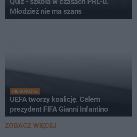
Quiz - szkoła w czasach PRL-u.
Młodzież nie ma szans
PIŁKA NOŻNA
UEFA tworzy koalicję. Celem
prezydent FIFA Gianni Infantino
ZOBACZ WIĘCEJ