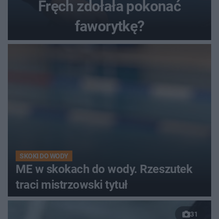
Fręch zdołała pokonać
faworytkę?
SKOKI DO WODY
ME w skokach do wody. Rzeszutek
traci mistrzowski tytuł
31