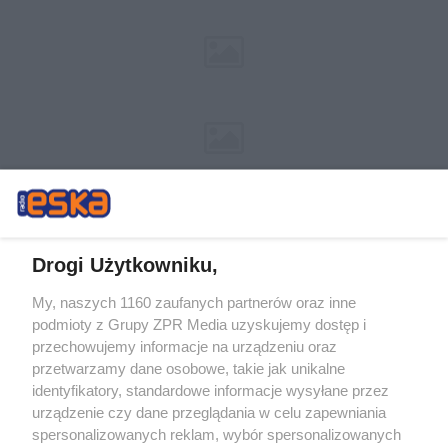
Drogi Użytkowniku,
My, naszych 1160 zaufanych partnerów oraz inne
Żaden utwór zamieszczony w serwisie nie może być powielany i
podmioty z Grupy ZPR Media uzyskujemy dostęp i
rozpowszechniany lub dalej rozpowszechniany w jakikolwiek sposób (w
tym także elektroniczny lub mechaniczny) na jakimkolwiek polu
przechowujemy informacje na urządzeniu oraz
eksploatacji w jakiejkolwiek formie, włącznie z umieszczaniem w Internecie
przetwarzamy dane osobowe, takie jak unikalne
bez pisemnej zgody właściciela praw. Jakiekolwiek użycie lub
wykorzystanie utworów w całości lub w części z naruszeniem prawa, tzn.
identyfikatory, standardowe informacje wysyłane przez
bez właściwej zgody, jest zabronione pod groźbą kary i może być ścigane
urządzenie czy dane przeglądania w celu zapewniania
prawnie.
spersonalizowanych reklam, wybór spersonalizowanych