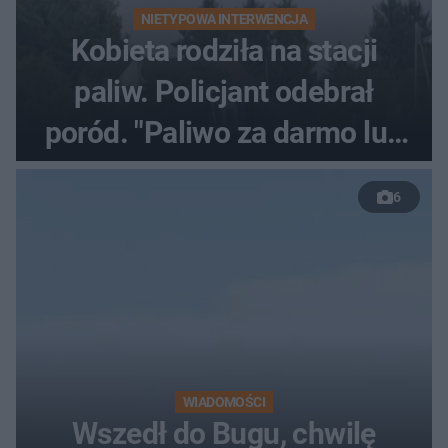
NIETYPOWA INTERWENCJA
Kobieta rodziła na stacji
paliw. Policjant odebrał
poród. "Paliwo za darmo lub
50 %!"
6
WIADOMOŚCI
Wszedł do Bugu, chwilę