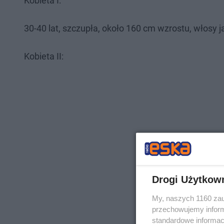
Kobieta I:
30-40 lat, szczupła, około 160 cm wzrostu, włosy ja
Kobieta II:
Drogi Użytkow
My, naszych 1160 zau
przechowujemy informa
standardowe informac