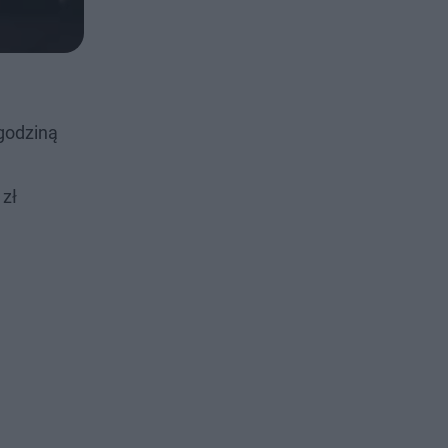
 godziną
 zł