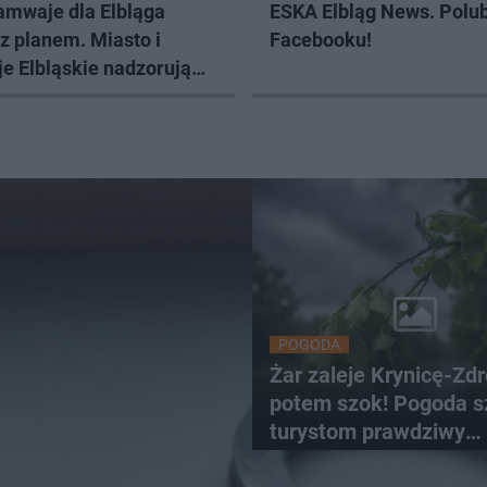
amwaje dla Elbląga
ESKA Elbląg News. Polub
z planem. Miasto i
Facebooku!
e Elbląskie nadzorują
ję inwestycji
POGODA
Żar zaleje Krynicę-Zdr
potem szok! Pogoda s
turystom prawdziwy
rollercoaster