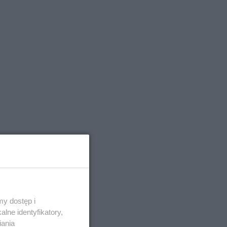
y dostęp i
lne identyfikatory,
iania