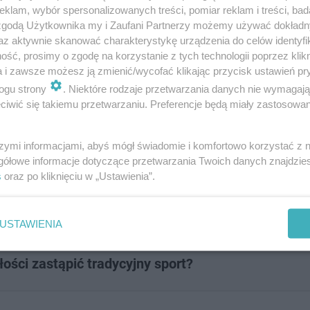
klam, wybór spersonalizowanych treści, pomiar reklam i treści, bad
 zgodą Użytkownika my i Zaufani Partnerzy możemy używać dokład
az aktywnie skanować charakterystykę urządzenia do celów identyfi
ść, prosimy o zgodę na korzystanie z tych technologii poprzez klikn
egając mieszkańców. Przestępcy wybierają starsze osoby
a i zawsze możesz ją zmienić/wycofać klikając przycisk ustawień pr
roszą, aby pokazać im mieszkanie. Emeryci ulegają nam
ogu strony
. Niektóre rodzaje przetwarzania danych nie wymagaj
iwić się takiemu przetwarzaniu. Preferencje będą miały zastosowanie
pracowników socjalnych odwiedzają seniorów szczególnie
 świadczenia pieniężne. Pamiętajmy też o tym, że każdy
szymi informacjami, abyś mógł świadomie i komfortowo korzystać z
em potwierdzającą jego wiarygodność. W razie jakichkolw
gółowe informacje dotyczące przetwarzania Twoich danych znajdzi
s
oraz po kliknięciu w „Ustawienia”.
USTAWIENIA
ości zastąpić tradycyjny sport?