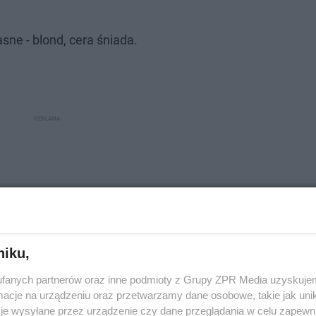
sne - blond, cera śniada.
niku,
fanych partnerów oraz inne podmioty z Grupy ZPR Media uzyskujem
cje na urządzeniu oraz przetwarzamy dane osobowe, takie jak unika
je wysyłane przez urządzenie czy dane przeglądania w celu zapewn