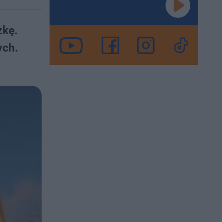
zkę.
ych.