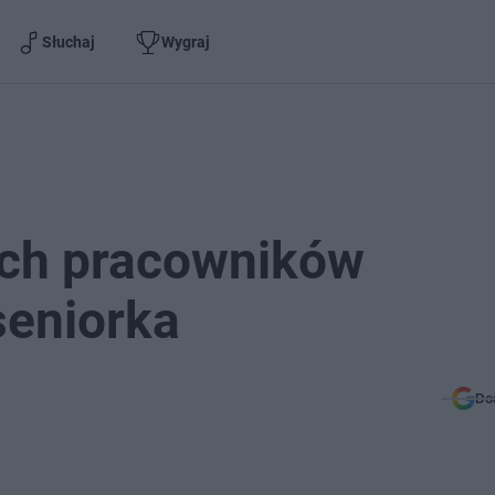
Słuchaj
Wygraj
ych pracowników
seniorka
Do