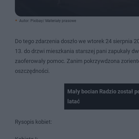
Autor: Pixibay/ Materiały prasowe
Do tego zdarzenia doszło we wtorek 24 sierpnia 202
13. do drzwi mieszkania starszej pani zapukały dwi
zaoferowały pomoc. Zanim pokrzywdzona zorientował
oszczędności.
Mały bocian Radzio został p
latać
Rysopis kobiet: