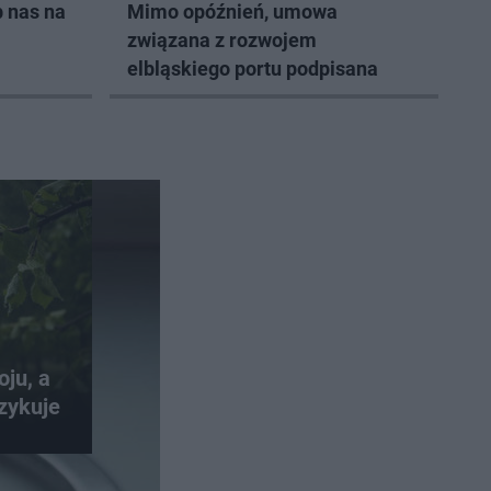
 nas na
Mimo opóźnień, umowa
związana z rozwojem
elbląskiego portu podpisana
oju, a
zykuje