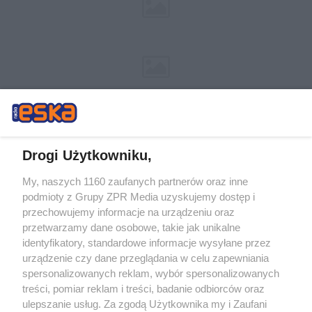
Drogi Użytkowniku,
My, naszych 1160 zaufanych partnerów oraz inne
Żaden utwór zamieszczony w serwisie nie może być powielany i
podmioty z Grupy ZPR Media uzyskujemy dostęp i
rozpowszechniany lub dalej rozpowszechniany w jakikolwiek sposób (w
tym także elektroniczny lub mechaniczny) na jakimkolwiek polu
przechowujemy informacje na urządzeniu oraz
eksploatacji w jakiejkolwiek formie, włącznie z umieszczaniem w Internecie
przetwarzamy dane osobowe, takie jak unikalne
bez pisemnej zgody właściciela praw. Jakiekolwiek użycie lub
wykorzystanie utworów w całości lub w części z naruszeniem prawa, tzn.
identyfikatory, standardowe informacje wysyłane przez
bez właściwej zgody, jest zabronione pod groźbą kary i może być ścigane
urządzenie czy dane przeglądania w celu zapewniania
prawnie.
spersonalizowanych reklam, wybór spersonalizowanych
treści, pomiar reklam i treści, badanie odbiorców oraz
ulepszanie usług. Za zgodą Użytkownika my i Zaufani