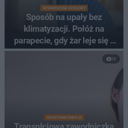
SPRAWDZONE SPOSOBY
Sposób na upały bez
klimatyzacji. Połóż na
parapecie, gdy żar leje się z
nieba
12
SPORTOWE EMOCJE
Transpłciowa zawodniczka