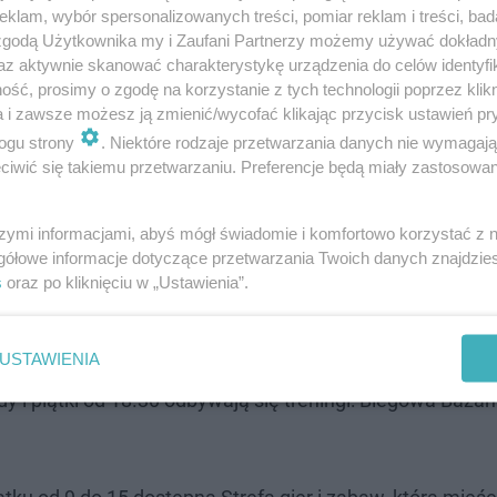
klam, wybór spersonalizowanych treści, pomiar reklam i treści, bad
 zgodą Użytkownika my i Zaufani Partnerzy możemy używać dokład
 z UKS Szóstka – nauka i doskonalenie jazdy na rolkach 
az aktywnie skanować charakterystykę urządzenia do celów identyfi
lac Katedralny.
ść, prosimy o zgodę na korzystanie z tych technologii poprzez klikn
a i zawsze możesz ją zmienić/wycofać klikając przycisk ustawień pr
Zajęcia sprawnościowe i jazda na rolkach z UKS Wikingo
ogu strony
. Niektóre rodzaje przetwarzania danych nie wymagaj
iwić się takiemu przetwarzaniu. Preferencje będą miały zastosowanie
ażantarni (biuro przy wiacie Irenka) godz. 10-12 – zajęci
szymi informacjami, abyś mógł świadomie i komfortowo korzystać z
przy Muszli Koncertowej)
gółowe informacje dotyczące przetwarzania Twoich danych znajdzi
s
oraz po kliknięciu w „Ustawienia”.
 Bezpiecznego Kierowcy – festyn oraz spotkanie prewency
ka Rowerowa do Suchacza– start Pętla tramwajowa na ul.
USTAWIENIA
y i piątki od 18.30 odbywają się treningi: Biegowa Bażan