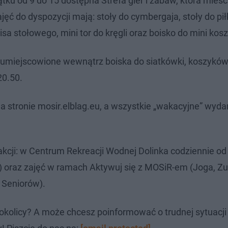
ku od 9 do 15 dostępna Strefa gier i zabaw, która mieści
ęć do dyspozycji mają: stoły do cymbergaja, stoły do pi
enisa stołowego, mini tor do kręgli oraz boisko do mini kos
i umiejscowione wewnątrz boiska do siatkówki, koszyków
20.50.
 stronie mosir.elblag.eu, a wszystkie „wakacyjne” wyda
kcji: w Centrum Rekreacji Wodnej Dolinka codziennie od 
) oraz zajęć w ramach Aktywuj się z MOSiR-em (Joga, Z
 Seniorów).
okolicy? A może chcesz poinformować o trudnej sytuacj