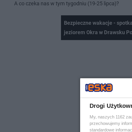
A co czeka nas w tym tygodniu (19-25 lipca)?
Bezpieczne wakacje - spotka
jeziorem Okra w Drawsku 
Drogi Użytkow
My, naszych 1162 zau
przechowujemy informa
standardowe informac