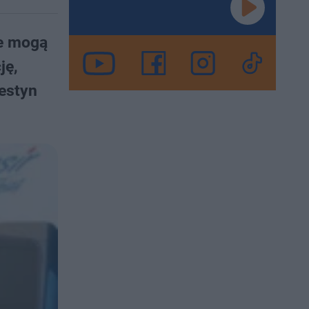
ie mogą
ję,
festyn