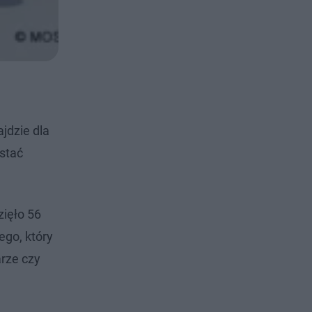
jdzie dla
ystać
zięło 56
ego, który
arze czy