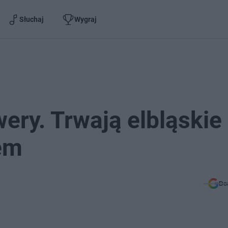
Słuchaj
Wygraj
wery. Trwają elbląskie
em
Do