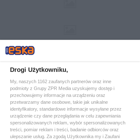
Drogi Użytkowniku,
My, naszych 1162 zaufanych partnerów oraz inne
Żaden utwór zamieszczony w serwisie nie może być powielany i
podmioty z Grupy ZPR Media uzyskujemy dostęp i
rozpowszechniany lub dalej rozpowszechniany w jakikolwiek sposób (w
tym także elektroniczny lub mechaniczny) na jakimkolwiek polu
przechowujemy informacje na urządzeniu oraz
eksploatacji w jakiejkolwiek formie, włącznie z umieszczaniem w Internecie
przetwarzamy dane osobowe, takie jak unikalne
bez pisemnej zgody właściciela praw. Jakiekolwiek użycie lub
wykorzystanie utworów w całości lub w części z naruszeniem prawa, tzn.
identyfikatory, standardowe informacje wysyłane przez
bez właściwej zgody, jest zabronione pod groźbą kary i może być ścigane
urządzenie czy dane przeglądania w celu zapewniania
prawnie.
spersonalizowanych reklam, wybór spersonalizowanych
treści, pomiar reklam i treści, badanie odbiorców oraz
ulepszanie usług. Za zgodą Użytkownika my i Zaufani