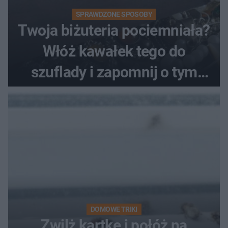
SPRAWDZONE SPOSOBY
Twoja biżuteria pociemniała?
Włóż kawałek tego do
szuflady i zapomnij o tym
problemie. Sposób na
pociemniałą biżuterię
DOMOWE TRIKI
Zwilż kartkę i połóż na