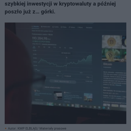
szybkiej inwestycji w kryptowaluty a później
poszło już z… górki.
Autor: KMP ELBLĄG/ Materiały prasowe