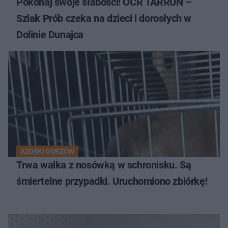
Pokonaj swoje słabości! OCR TARRUN –
Szlak Prób czeka na dzieci i dorosłych w
Dolinie Dunajca
AZORKI GORZÓW
Trwa walka z nosówką w schronisku. Są
śmiertelne przypadki. Uruchomiono zbiórkę!