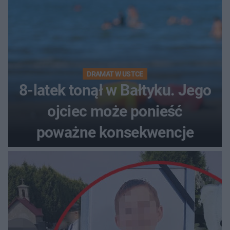
DRAMAT W USTCE
8-latek tonął w Bałtyku. Jego
ojciec może ponieść
poważne konsekwencje