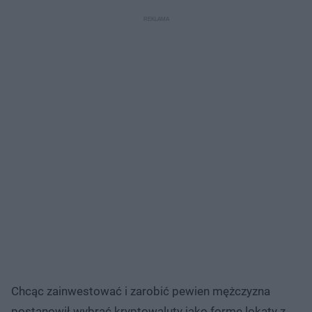
Chcąc zainwestować i zarobić pewien mężczyzna
postanowił wybrać kryptowaluty jako formę lokaty z