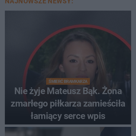
NAJNOWSZE NEWSY:
ŚMIERĆ BRAMKARZA
Nie żyje Mateusz Bąk. Żona
zmarłego piłkarza zamieściła
łamiący serce wpis