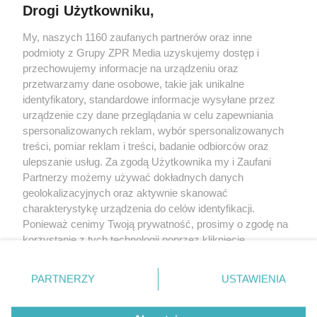
Drogi Użytkowniku,
My, naszych 1160 zaufanych partnerów oraz inne
Żaden utwór zamieszczony w serwisie nie może być powielany i
podmioty z Grupy ZPR Media uzyskujemy dostęp i
rozpowszechniany lub dalej rozpowszechniany w jakikolwiek sposób (w
tym także elektroniczny lub mechaniczny) na jakimkolwiek polu
przechowujemy informacje na urządzeniu oraz
eksploatacji w jakiejkolwiek formie, włącznie z umieszczaniem w Internecie
przetwarzamy dane osobowe, takie jak unikalne
bez pisemnej zgody właściciela praw. Jakiekolwiek użycie lub
wykorzystanie utworów w całości lub w części z naruszeniem prawa, tzn.
identyfikatory, standardowe informacje wysyłane przez
bez właściwej zgody, jest zabronione pod groźbą kary i może być ścigane
urządzenie czy dane przeglądania w celu zapewniania
prawnie.
spersonalizowanych reklam, wybór spersonalizowanych
treści, pomiar reklam i treści, badanie odbiorców oraz
ulepszanie usług. Za zgodą Użytkownika my i Zaufani
Partnerzy możemy używać dokładnych danych
geolokalizacyjnych oraz aktywnie skanować
charakterystykę urządzenia do celów identyfikacji.
O nas
Ponieważ cenimy Twoją prywatność, prosimy o zgodę na
korzystanie z tych technologii poprzez kliknięcie
Informacje prawne
„Akceptuję”. Zgoda jest dobrowolna i zawsze możesz ją
zmienić/wycofać klikając przycisk ustawień prywatności
Nasze serwisy
PARTNERZY
USTAWIENIA
znajdujący się w lewym dolnym rogu strony
. Niektóre
rodzaje przetwarzania danych nie wymagają zgody
© 2026 Grupa ZPR Media