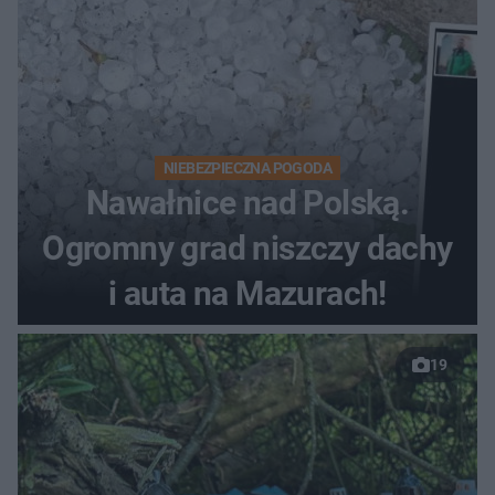
NIEBEZPIECZNA POGODA
Nawałnice nad Polską.
Ogromny grad niszczy dachy
i auta na Mazurach!
19