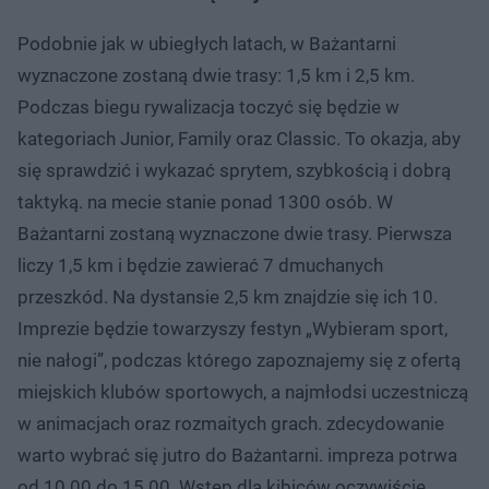
Podobnie jak w ubiegłych latach, w Bażantarni
wyznaczone zostaną dwie trasy: 1,5 km i 2,5 km.
Podczas biegu rywalizacja toczyć się będzie w
kategoriach Junior, Family oraz Classic. To okazja, aby
się sprawdzić i wykazać sprytem, szybkością i dobrą
taktyką. na mecie stanie ponad 1300 osób. W
Bażantarni zostaną wyznaczone dwie trasy. Pierwsza
liczy 1,5 km i będzie zawierać 7 dmuchanych
przeszkód. Na dystansie 2,5 km znajdzie się ich 10.
Imprezie będzie towarzyszy festyn „Wybieram sport,
nie nałogi”, podczas którego zapoznajemy się z ofertą
miejskich klubów sportowych, a najmłodsi uczestniczą
w animacjach oraz rozmaitych grach. zdecydowanie
warto wybrać się jutro do Bażantarni. impreza potrwa
od 10.00 do 15.00. Wstęp dla kibiców oczywiście