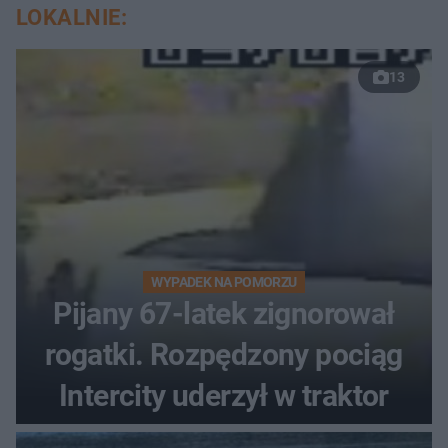
LOKALNIE:
13
WYPADEK NA POMORZU
Pijany 67-latek zignorował
rogatki. Rozpędzony pociąg
Intercity uderzył w traktor