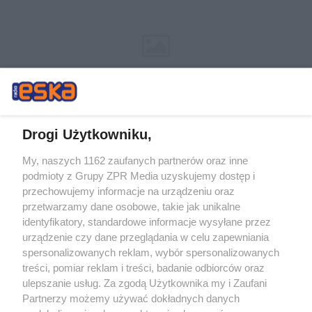
Drogi Użytkowniku,
My, naszych 1162 zaufanych partnerów oraz inne
Żaden utwór zamieszczony w serwisie nie może być powielany i
podmioty z Grupy ZPR Media uzyskujemy dostęp i
rozpowszechniany lub dalej rozpowszechniany w jakikolwiek sposób (w
tym także elektroniczny lub mechaniczny) na jakimkolwiek polu
przechowujemy informacje na urządzeniu oraz
eksploatacji w jakiejkolwiek formie, włącznie z umieszczaniem w Internecie
przetwarzamy dane osobowe, takie jak unikalne
bez pisemnej zgody właściciela praw. Jakiekolwiek użycie lub
wykorzystanie utworów w całości lub w części z naruszeniem prawa, tzn.
identyfikatory, standardowe informacje wysyłane przez
bez właściwej zgody, jest zabronione pod groźbą kary i może być ścigane
urządzenie czy dane przeglądania w celu zapewniania
prawnie.
spersonalizowanych reklam, wybór spersonalizowanych
treści, pomiar reklam i treści, badanie odbiorców oraz
ulepszanie usług. Za zgodą Użytkownika my i Zaufani
Partnerzy możemy używać dokładnych danych