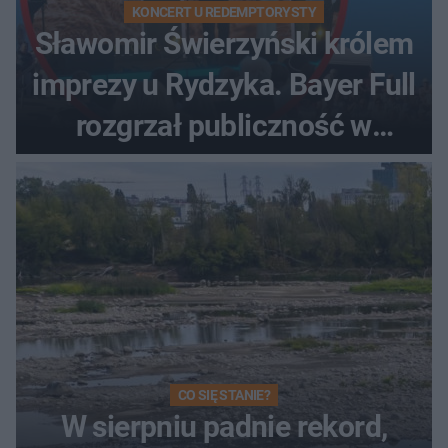
KONCERT U REDEMPTORYSTY
Sławomir Świerzyński królem
imprezy u Rydzyka. Bayer Full
rozgrzał publiczność w
Toruniu
CO SIĘ STANIE?
W sierpniu padnie rekord,