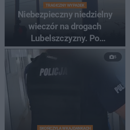
TRAGICZNY WYPADEK
Niebezpieczny niedzielny
wieczór na drogach
Lubelszczyzny. Po
nieudanym manewrze
5
wyprzedzania zginął
kierowca auta
SKOŃCZYŁA W KAJDANKACH