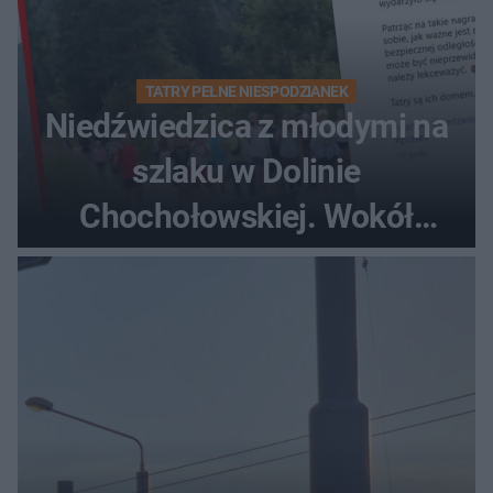
TATRY PEŁNE NIESPODZIANEK
Niedźwiedzica z młodymi na
szlaku w Dolinie
Chochołowskiej. Wokół
turyści!