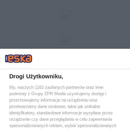
Drogi Użytkowniku,
My, naszych 1162 zaufanych partnerów oraz inne
Żaden utwór zamieszczony w serwisie nie może być powielany i
podmioty z Grupy ZPR Media uzyskujemy dostęp i
rozpowszechniany lub dalej rozpowszechniany w jakikolwiek sposób (w
tym także elektroniczny lub mechaniczny) na jakimkolwiek polu
przechowujemy informacje na urządzeniu oraz
eksploatacji w jakiejkolwiek formie, włącznie z umieszczaniem w Internecie
przetwarzamy dane osobowe, takie jak unikalne
bez pisemnej zgody właściciela praw. Jakiekolwiek użycie lub
wykorzystanie utworów w całości lub w części z naruszeniem prawa, tzn.
identyfikatory, standardowe informacje wysyłane przez
bez właściwej zgody, jest zabronione pod groźbą kary i może być ścigane
urządzenie czy dane przeglądania w celu zapewniania
prawnie.
spersonalizowanych reklam, wybór spersonalizowanych