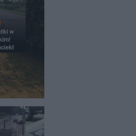
atki w
kim!
uciekł