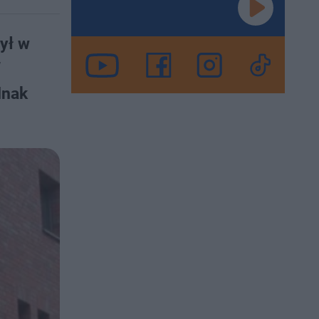
ył w
W
dnak