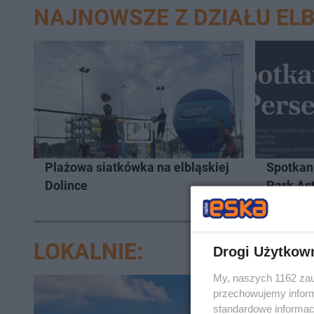
NAJNOWSZE Z DZIAŁU EL
Plażowa siatkówka na elbląskiej
Spotkan
Dolince
Park As
Mikołaj
Frombor
LOKALNIE:
Drogi Użytkow
My, naszych 1162 zau
przechowujemy informa
standardowe informac