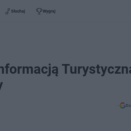
Słuchaj
Wygraj
nformacją Turystyczn
y
Do