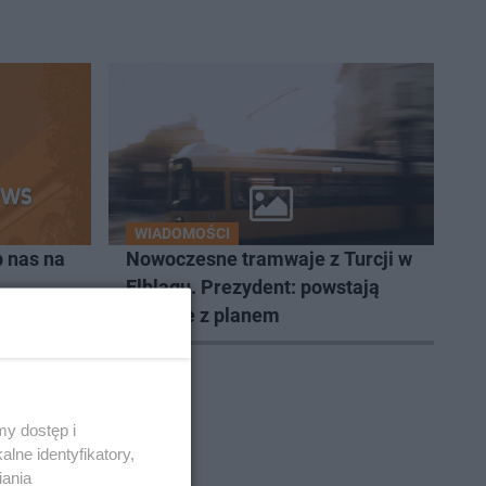
WIADOMOŚCI
 nas na
Nowoczesne tramwaje z Turcji w
Elblągu. Prezydent: powstają
zgodnie z planem
y dostęp i
lne identyfikatory,
iania