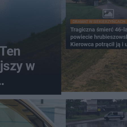
DRAMAT W SIEKIERZYŃCACH
Tragiczna śmierć 46-l
powiecie hrubieszows
Kierowca potrącił ją i 
 Ten
jszy w
łumów