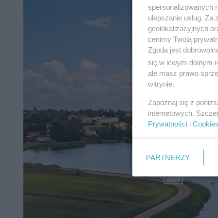
spersonalizowanych re
ulepszanie usług. Za
geolokalizacyjnych or
cenimy Twoją prywatno
Zgoda jest dobrowoln
się w lewym dolnym r
ale masz prawo sprzec
witrynie.
Zapoznaj się z poniż
internetowych. Szcze
Prywatności
i
Cookie
PARTNERZY