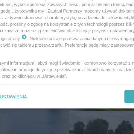
klam, wybór spersonalizowanych treści, pomiar reklam i treści, bad
 zgodą Użytkownika my i Zaufani Partnerzy możemy używać dokład
az aktywnie skanować charakterystykę urządzenia do celów identyfi
ść, prosimy o zgodę na korzystanie z tych technologii poprzez klikn
CIEKAWOSTKI
a i zawsze możesz ją zmienić/wycofać klikając przycisk ustawień pr
Ma zaledwie 1500
ogu strony
. Niektóre rodzaje przetwarzania danych nie wymagaj
mieszkańców. Mała w
iwić się takiemu przetwarzaniu. Preferencje będą miały zastosowanie
Świętokrzyskiem skr
zabytki, bywał tu nawe
szymi informacjami, abyś mógł świadomie i komfortowo korzystać z
gółowe informacje dotyczące przetwarzania Twoich danych znajdzi
s
oraz po kliknięciu w „Ustawienia”.
USTAWIENIA