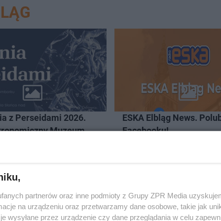
BLĄG
ia z Perseidami 2026.
ESKA Elbląg News. Polub
tronomiczny Muzeum
Facebooku!
a Kopernika we
ku zaprasza
niku,
fanych partnerów oraz inne podmioty z Grupy ZPR Media uzyskujem
cje na urządzeniu oraz przetwarzamy dane osobowe, takie jak unika
je wysyłane przez urządzenie czy dane przeglądania w celu zapewn