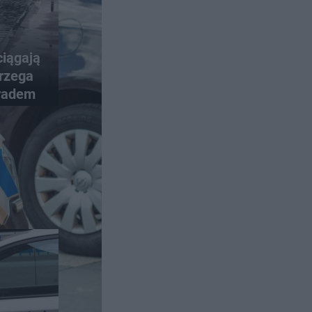
iągają
rzega
gradem