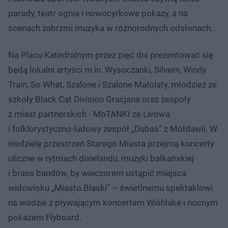
parady, teatr ognia i nowocyrkowe pokazy, a na
scenach zabrzmi muzyka w różnorodnych odsłonach.
Na Placu Katedralnym przez pięć dni prezentować się
będą lokalni artyści m.in. Wysoczanki, Silvern, Windy
Train, So What, Szalone i Szalone Małolaty, młodzież ze
szkoły Black Cat Division Gracjana oraz zespoły
z miast partnerskich - MoTANKI ze Lwowa
i folklorystyczno-ludowy zespół „Dubas” z Mołdawii. W
niedzielę przestrzeń Starego Miasta przejmą koncerty
uliczne w rytmach dixielandu, muzyki bałkańskiej
i brass bandów, by wieczorem ustąpić miejsca
widowisku „Miasto.Blaski” – świetlnemu spektaklowi
na wodzie z pływającym koncertem Wishlake i nocnym
pokazem Flyboard.