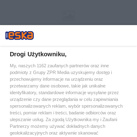
Drogi Użytkowniku,
My, naszych 1162 zaufanych partnerów oraz inne
Żaden utwór zamieszczony w serwisie nie może być powielany i
podmioty z Grupy ZPR Media uzyskujemy dostęp i
rozpowszechniany lub dalej rozpowszechniany w jakikolwiek sposób (w
tym także elektroniczny lub mechaniczny) na jakimkolwiek polu
przechowujemy informacje na urządzeniu oraz
eksploatacji w jakiejkolwiek formie, włącznie z umieszczaniem w Internecie
przetwarzamy dane osobowe, takie jak unikalne
bez pisemnej zgody właściciela praw. Jakiekolwiek użycie lub
wykorzystanie utworów w całości lub w części z naruszeniem prawa, tzn.
identyfikatory, standardowe informacje wysyłane przez
bez właściwej zgody, jest zabronione pod groźbą kary i może być ścigane
urządzenie czy dane przeglądania w celu zapewniania
prawnie.
spersonalizowanych reklam, wybór spersonalizowanych
treści, pomiar reklam i treści, badanie odbiorców oraz
ulepszanie usług. Za zgodą Użytkownika my i Zaufani
Partnerzy możemy używać dokładnych danych
geolokalizacyjnych oraz aktywnie skanować