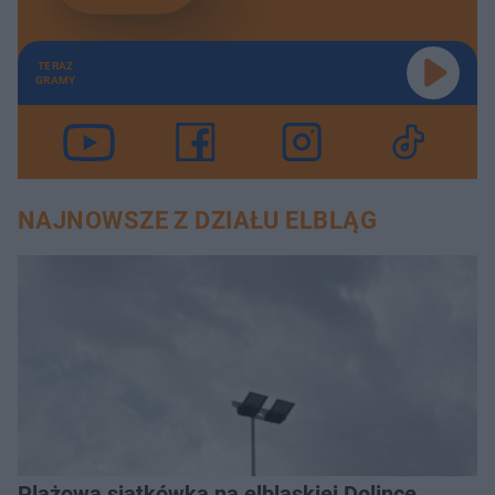
TERAZ
GRAMY
NAJNOWSZE Z DZIAŁU ELBLĄG
Plażowa siatkówka na elbląskiej Dolince