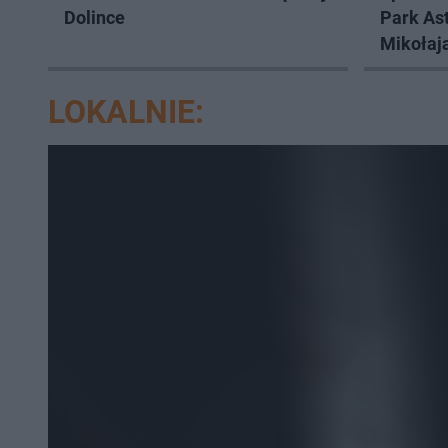
Dolince
Park As
Mikołaj
Frombor
LOKALNIE: