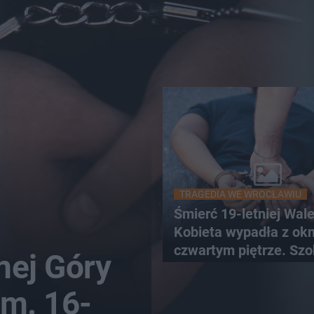
TRAGEDIA WE WROCŁAWIU
Śmierć 19-letniej Wale
Kobieta wypadła z ok
czwartym piętrze. Szo
nej Góry
nagranie trafiło do sie
ym. 16-