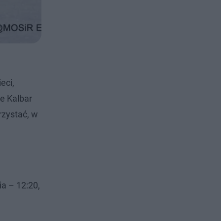
eci,
ze Kalbar
zystać, w
a – 12:20,