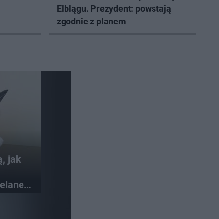
Elblągu. Prezydent: powstają
zgodnie z planem
, jak
elane
at