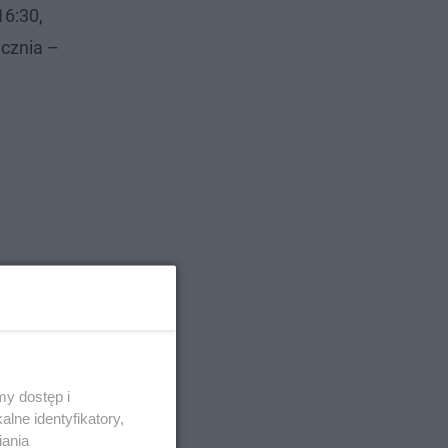
16:30,
cznia –
y dostęp i
lne identyfikatory,
iania