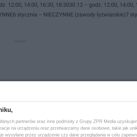
z. 12:00, 14:00, 16:30, 18:3030.12 – godz. 12:00, 14:00, 
ZYNNE6 stycznia – NIECZYNNE (zawody łyżwiarskie)7 sty
niku,
fanych partnerów oraz inne podmioty z Grupy ZPR Media uzyskujem
cje na urządzeniu oraz przetwarzamy dane osobowe, takie jak unika
je wysyłane przez urządzenie czy dane przeglądania w celu zapewn