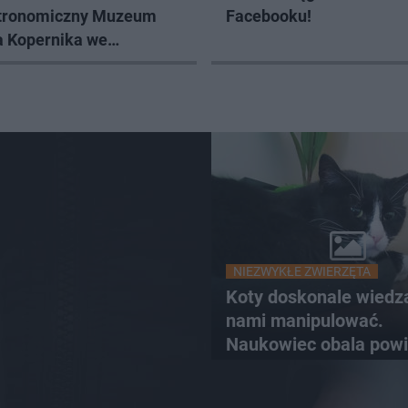
tronomiczny Muzeum
Facebooku!
a Kopernika we
ku zaprasza
NIEZWYKŁE ZWIERZĘTA
Koty doskonale wiedzą
nami manipulować.
Naukowiec obala powi
od lat mity na ich tem