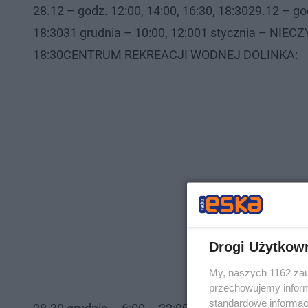
28.12 – godz. 12:00, 14:00, 16:30, 18:3029.12 – god
18:3031 grudnia – 10:00, 12:001 stycznia – NIEC
18:30CENTRUM REKREACJI WODNEJ DOLINKA:
Drogi Użytkow
My, naszych 1162 zau
przechowujemy informa
standardowe informac