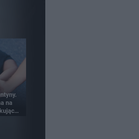
ntyny.
na na
kujące
ci