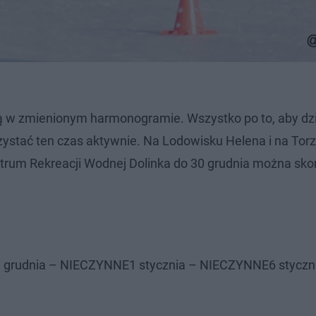
ą w zmienionym harmonogramie. Wszystko po to, aby dzi
rzystać ten czas aktywnie. Na Lodowisku Helena i na Tor
um Rekreacji Wodnej Dolinka do 30 grudnia można skor
031 grudnia – NIECZYNNE1 stycznia – NIECZYNNE6 styczni