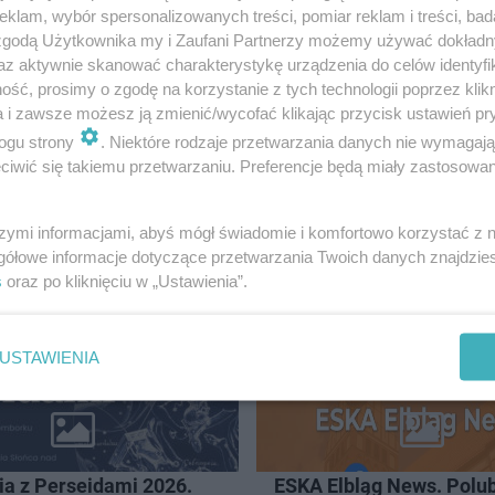
:001 stycznia – NIECZYNNE6 stycznia – 6:00 – 22:00Opró
klam, wybór spersonalizowanych treści, pomiar reklam i treści, bad
ji „Aktywuj się z MOSiR-em”. W sali fitness na Lodowis
 zgodą Użytkownika my i Zaufani Partnerzy możemy używać dokład
az aktywnie skanować charakterystykę urządzenia do celów identyfi
, która będzie miała sylwestrowy klimat. Wskazany br
ść, prosimy o zgodę na korzystanie z tych technologii poprzez klikn
ny, na 19:30 grupa zaawansowana, a na 20:30 grupa począ
a i zawsze możesz ją zmienić/wycofać klikając przycisk ustawień pr
 można poćwiczyć w wodzie podczas zajęć AQUA LONG.
ogu strony
. Niektóre rodzaje przetwarzania danych nie wymagaj
iwić się takiemu przetwarzaniu. Preferencje będą miały zastosowanie
szymi informacjami, abyś mógł świadomie i komfortowo korzystać z
BLĄG
gółowe informacje dotyczące przetwarzania Twoich danych znajdzi
s
oraz po kliknięciu w „Ustawienia”.
USTAWIENIA
ia z Perseidami 2026.
ESKA Elbląg News. Polub