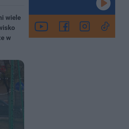
i wiele
wisko
że w