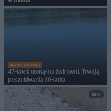
w traktor
DRAMAT NAD WODĄ
47-latek utonął na żwirowni. Trwają
poszukiwania 30-latka
10