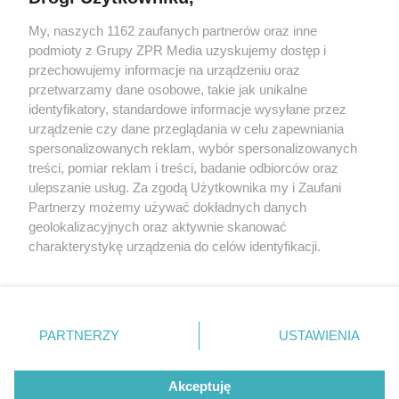
My, naszych 1162 zaufanych partnerów oraz inne
Żaden utwór zamieszczony w serwisie nie może być powielany i
podmioty z Grupy ZPR Media uzyskujemy dostęp i
rozpowszechniany lub dalej rozpowszechniany w jakikolwiek sposób (w
tym także elektroniczny lub mechaniczny) na jakimkolwiek polu
przechowujemy informacje na urządzeniu oraz
eksploatacji w jakiejkolwiek formie, włącznie z umieszczaniem w
przetwarzamy dane osobowe, takie jak unikalne
Internecie bez pisemnej zgody właściciela praw. Jakiekolwiek użycie lub
identyfikatory, standardowe informacje wysyłane przez
wykorzystanie utworów w całości lub w części z naruszeniem prawa,
tzn. bez właściwej zgody, jest zabronione pod groźbą kary i może być
urządzenie czy dane przeglądania w celu zapewniania
ścigane prawnie.
spersonalizowanych reklam, wybór spersonalizowanych
treści, pomiar reklam i treści, badanie odbiorców oraz
ulepszanie usług. Za zgodą Użytkownika my i Zaufani
Partnerzy możemy używać dokładnych danych
geolokalizacyjnych oraz aktywnie skanować
charakterystykę urządzenia do celów identyfikacji.
Ponieważ cenimy Twoją prywatność, prosimy o zgodę na
O nas
korzystanie z tych technologii poprzez kliknięcie
Informacje prawne
„Akceptuję”. Zgoda jest dobrowolna i zawsze możesz ją
zmienić/wycofać klikając przycisk ustawień prywatności
PARTNERZY
USTAWIENIA
Nasze serwisy
znajdujący się w lewym dolnym rogu strony
. Niektóre
rodzaje przetwarzania danych nie wymagają zgody
© 2026 Grupa ZPR Media
Akceptuję
użytkownika, ale masz prawo sprzeciwić się takiemu