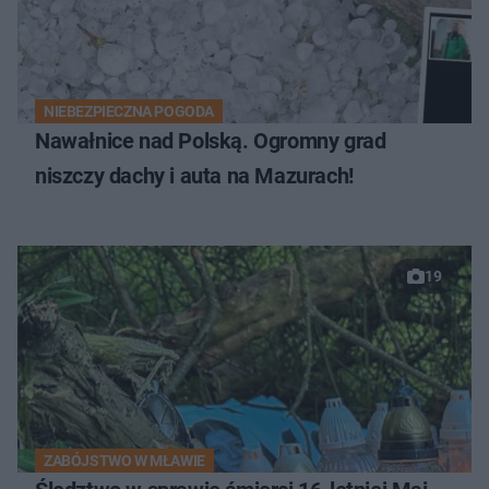
NIEBEZPIECZNA POGODA
Nawałnice nad Polską. Ogromny grad
niszczy dachy i auta na Mazurach!
19
ZABÓJSTWO W MŁAWIE