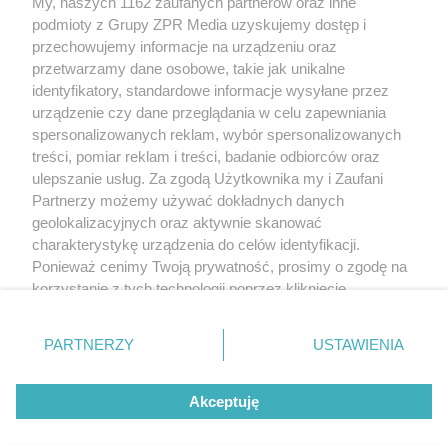
My, naszych 1162 zaufanych partnerów oraz inne
Żaden utwór zamieszczony w serwisie nie może być powielany i
podmioty z Grupy ZPR Media uzyskujemy dostęp i
rozpowszechniany lub dalej rozpowszechniany w jakikolwiek sposób (w
tym także elektroniczny lub mechaniczny) na jakimkolwiek polu
przechowujemy informacje na urządzeniu oraz
eksploatacji w jakiejkolwiek formie, włącznie z umieszczaniem w Internecie
przetwarzamy dane osobowe, takie jak unikalne
bez pisemnej zgody właściciela praw. Jakiekolwiek użycie lub
wykorzystanie utworów w całości lub w części z naruszeniem prawa, tzn.
identyfikatory, standardowe informacje wysyłane przez
bez właściwej zgody, jest zabronione pod groźbą kary i może być ścigane
urządzenie czy dane przeglądania w celu zapewniania
prawnie.
spersonalizowanych reklam, wybór spersonalizowanych
treści, pomiar reklam i treści, badanie odbiorców oraz
ulepszanie usług. Za zgodą Użytkownika my i Zaufani
Partnerzy możemy używać dokładnych danych
geolokalizacyjnych oraz aktywnie skanować
charakterystykę urządzenia do celów identyfikacji.
O nas
Ponieważ cenimy Twoją prywatność, prosimy o zgodę na
korzystanie z tych technologii poprzez kliknięcie
Informacje prawne
„Akceptuję”. Zgoda jest dobrowolna i zawsze możesz ją
zmienić/wycofać klikając przycisk ustawień prywatności
Nasze serwisy
PARTNERZY
USTAWIENIA
znajdujący się w lewym dolnym rogu strony
. Niektóre
rodzaje przetwarzania danych nie wymagają zgody
© 2026 Grupa ZPR Media
Akceptuję
użytkownika, ale masz prawo sprzeciwić się takiemu
przetwarzaniu. Preferencje będą miały zastosowanie tylko
na tej witrynie.