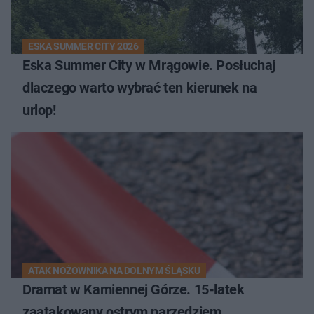
ESKA SUMMER CITY 2026
Eska Summer City w Mrągowie. Posłuchaj
dlaczego warto wybrać ten kierunek na
urlop!
ATAK NOŻOWNIKA NA DOLNYM ŚLĄSKU
Dramat w Kamiennej Górze. 15-latek
zaatakowany ostrym narzędziem