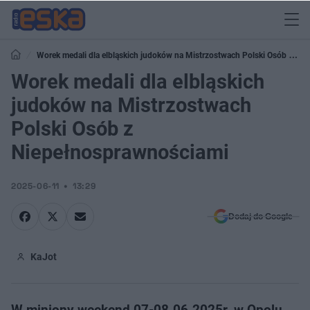
Worek medali dla elbląskich judoków na Mistrzostwach Polski Osób z
Niepełnosprawnościami
Worek medali dla elbląskich
judoków na Mistrzostwach
Polski Osób z
Niepełnosprawnościami
2025-06-11
13:29
Dodaj do Google
KaJot
W miniony weekend 07-08.06.2025r. w Opolu