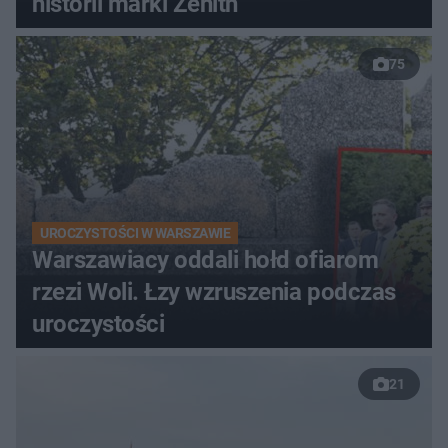
historii marki Zenith
75
UROCZYSTOŚCI W WARSZAWIE
Warszawiacy oddali hołd ofiarom
rzezi Woli. Łzy wzruszenia podczas
uroczystości
21