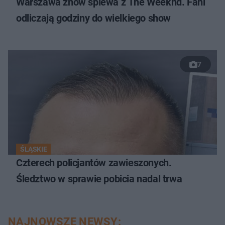
Warszawa znów śpiewa z The Weeknd. Fani
odliczają godziny do wielkiego show
7
ŚLĄSKIE
Czterech policjantów zawieszonych.
Śledztwo w sprawie pobicia nadal trwa
NAJNOWSZE NEWSY: