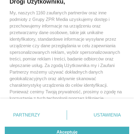
Drogi Użytkowniku,
My, naszych 1160 zaufanych partnerów oraz inne
Żaden utwór zamieszczony w serwisie nie może być powielany i
podmioty z Grupy ZPR Media uzyskujemy dostęp i
rozpowszechniany lub dalej rozpowszechniany w jakikolwiek sposób (w
tym także elektroniczny lub mechaniczny) na jakimkolwiek polu
przechowujemy informacje na urządzeniu oraz
eksploatacji w jakiejkolwiek formie, włącznie z umieszczaniem w Internecie
przetwarzamy dane osobowe, takie jak unikalne
bez pisemnej zgody właściciela praw. Jakiekolwiek użycie lub
wykorzystanie utworów w całości lub w części z naruszeniem prawa, tzn.
identyfikatory, standardowe informacje wysyłane przez
bez właściwej zgody, jest zabronione pod groźbą kary i może być ścigane
urządzenie czy dane przeglądania w celu zapewniania
prawnie.
spersonalizowanych reklam, wybór spersonalizowanych
treści, pomiar reklam i treści, badanie odbiorców oraz
ulepszanie usług. Za zgodą Użytkownika my i Zaufani
Partnerzy możemy używać dokładnych danych
geolokalizacyjnych oraz aktywnie skanować
charakterystykę urządzenia do celów identyfikacji.
O nas
Ponieważ cenimy Twoją prywatność, prosimy o zgodę na
korzystanie z tych technologii poprzez kliknięcie
Informacje prawne
„Akceptuję”. Zgoda jest dobrowolna i zawsze możesz ją
zmienić/wycofać klikając przycisk ustawień prywatności
Nasze serwisy
PARTNERZY
USTAWIENIA
znajdujący się w lewym dolnym rogu strony
. Niektóre
rodzaje przetwarzania danych nie wymagają zgody
© 2026 Grupa ZPR Media
Akceptuję
użytkownika, ale masz prawo sprzeciwić się takiemu