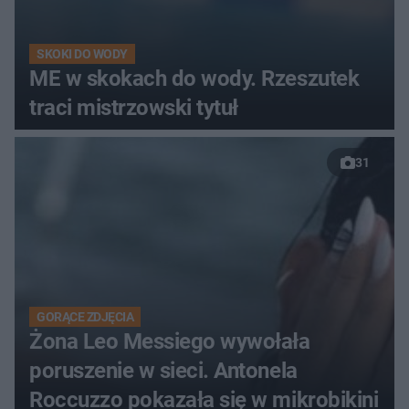
SKOKI DO WODY
ME w skokach do wody. Rzeszutek
traci mistrzowski tytuł
31
GORĄCE ZDJĘCIA
Żona Leo Messiego wywołała
poruszenie w sieci. Antonela
Roccuzzo pokazała się w mikrobikini