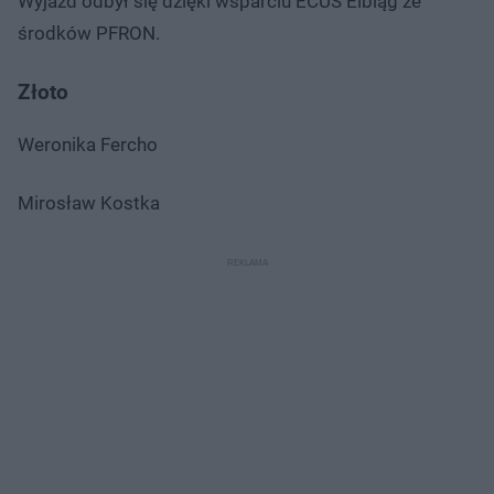
Wyjazd odbył się dzięki wsparciu ECUS Elbląg ze
środków PFRON.
Złoto
Weronika Fercho
Mirosław Kostka