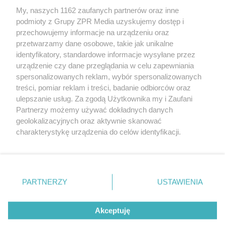
My, naszych 1162 zaufanych partnerów oraz inne
Żaden utwór zamieszczony w serwisie nie może być powielany i
podmioty z Grupy ZPR Media uzyskujemy dostęp i
rozpowszechniany lub dalej rozpowszechniany w jakikolwiek sposób (w
tym także elektroniczny lub mechaniczny) na jakimkolwiek polu
przechowujemy informacje na urządzeniu oraz
eksploatacji w jakiejkolwiek formie, włącznie z umieszczaniem w
przetwarzamy dane osobowe, takie jak unikalne
Internecie bez pisemnej zgody właściciela praw. Jakiekolwiek użycie lub
identyfikatory, standardowe informacje wysyłane przez
wykorzystanie utworów w całości lub w części z naruszeniem prawa,
tzn. bez właściwej zgody, jest zabronione pod groźbą kary i może być
urządzenie czy dane przeglądania w celu zapewniania
ścigane prawnie.
spersonalizowanych reklam, wybór spersonalizowanych
treści, pomiar reklam i treści, badanie odbiorców oraz
ulepszanie usług. Za zgodą Użytkownika my i Zaufani
Partnerzy możemy używać dokładnych danych
geolokalizacyjnych oraz aktywnie skanować
charakterystykę urządzenia do celów identyfikacji.
Ponieważ cenimy Twoją prywatność, prosimy o zgodę na
O nas
korzystanie z tych technologii poprzez kliknięcie
Informacje prawne
„Akceptuję”. Zgoda jest dobrowolna i zawsze możesz ją
zmienić/wycofać klikając przycisk ustawień prywatności
PARTNERZY
USTAWIENIA
Nasze serwisy
znajdujący się w lewym dolnym rogu strony
. Niektóre
rodzaje przetwarzania danych nie wymagają zgody
© 2026 Grupa ZPR Media
Akceptuję
użytkownika, ale masz prawo sprzeciwić się takiemu
przetwarzaniu. Preferencje będą miały zastosowanie tylko