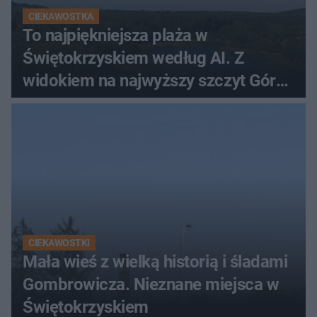
CIEKAWOSTKA
To najpiękniejsza plaża w
Świętokrzyskiem według AI. Z
widokiem na najwyższy szczyt Gór
Świętokrzyskich
CIEKAWOSTKI
Mała wieś z wielką historią i śladami
Gombrowicza. Nieznane miejsca w
Świętokrzyskiem