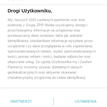
Drogi Użytkowniku,
My, naszych 1162 zaufanych partnerów oraz inne
Żaden utwór zamieszczony w serwisie nie może być powielany i
podmioty z Grupy ZPR Media uzyskujemy dostęp i
rozpowszechniany lub dalej rozpowszechniany w jakikolwiek sposób (w
tym także elektroniczny lub mechaniczny) na jakimkolwiek polu
przechowujemy informacje na urządzeniu oraz
eksploatacji w jakiejkolwiek formie, włącznie z umieszczaniem w
przetwarzamy dane osobowe, takie jak unikalne
Internecie bez pisemnej zgody właściciela praw. Jakiekolwiek użycie lub
identyfikatory, standardowe informacje wysyłane przez
wykorzystanie utworów w całości lub w części z naruszeniem prawa,
tzn. bez właściwej zgody, jest zabronione pod groźbą kary i może być
urządzenie czy dane przeglądania w celu zapewniania
ścigane prawnie.
spersonalizowanych reklam, wybór spersonalizowanych
treści, pomiar reklam i treści, badanie odbiorców oraz
ulepszanie usług. Za zgodą Użytkownika my i Zaufani
Partnerzy możemy używać dokładnych danych
geolokalizacyjnych oraz aktywnie skanować
charakterystykę urządzenia do celów identyfikacji.
Ponieważ cenimy Twoją prywatność, prosimy o zgodę na
O nas
korzystanie z tych technologii poprzez kliknięcie
Informacje prawne
„Akceptuję”. Zgoda jest dobrowolna i zawsze możesz ją
zmienić/wycofać klikając przycisk ustawień prywatności
PARTNERZY
USTAWIENIA
Nasze serwisy
znajdujący się w lewym dolnym rogu strony
. Niektóre