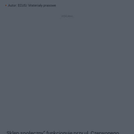
Autor: ECUS/ Materiały prasowe
„Sklep społeczny” funkcjonuje przy ul. Czerwonego