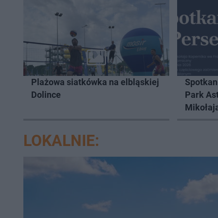
Plażowa siatkówka na elbląskiej
Spotkan
Dolince
Park As
Mikołaj
Frombor
LOKALNIE: