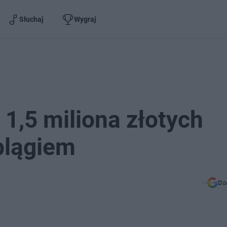
Słuchaj
Wygraj
a 1,5 miliona złotych
blągiem
Do