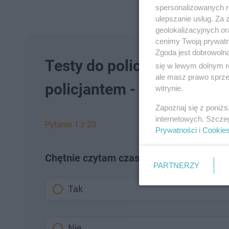
spersonalizowanych re
ulepszanie usług. Za
geolokalizacyjnych or
cenimy Twoją prywatno
Zgoda jest dobrowoln
Testy do policji Multi Sel
się w lewym dolnym r
ale masz prawo sprzec
policjantem - cz. III
witrynie.
Zapoznaj się z poniż
internetowych. Szcze
Pytanie 1 z 20
Prywatności
i
Cookie
Chętnie czytam czasopisma techniczne
PARTNERZY
Tak
Nie