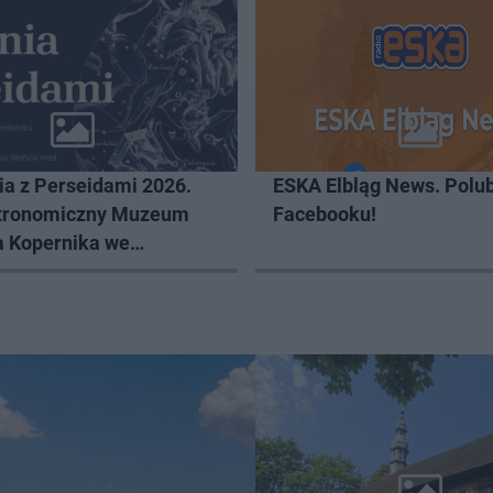
ia z Perseidami 2026.
ESKA Elbląg News. Polub
tronomiczny Muzeum
Facebooku!
a Kopernika we
ku zaprasza