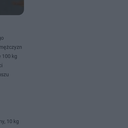
go
h mężczyzn
e 100 kg
ci
uszu
ny, 10 kg