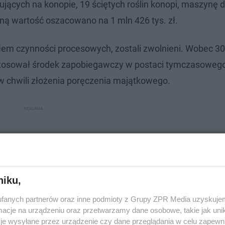
ych na konopie, 19 ściętych roślin konopi, maszynę d
ączną wartość oszacowano na 1 mln 426 tys. zł.
ałem czynności procesowych, zostali zwolnieni. Wobec 30-
stosował środek zapobiegawczy w postaci tymczasowego
 w chwili złożenia poręczenia majątkowego.
niku,
fanych partnerów oraz inne podmioty z Grupy ZPR Media uzyskujem
cje na urządzeniu oraz przetwarzamy dane osobowe, takie jak unika
je wysyłane przez urządzenie czy dane przeglądania w celu zapewn