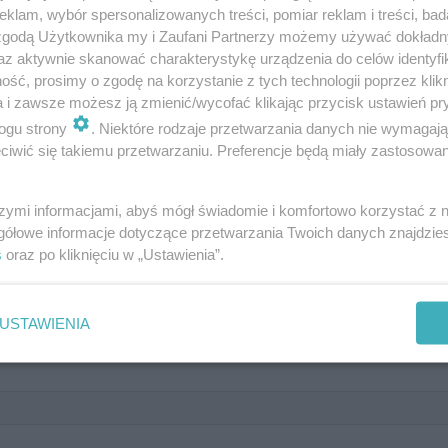
klam, wybór spersonalizowanych treści, pomiar reklam i treści, bad
 zgodą Użytkownika my i Zaufani Partnerzy możemy używać dokład
az aktywnie skanować charakterystykę urządzenia do celów identyfi
ść, prosimy o zgodę na korzystanie z tych technologii poprzez klikn
a i zawsze możesz ją zmienić/wycofać klikając przycisk ustawień pr
ect 2020. Sprawdź, czy możesz zos
ogu strony
. Niektóre rodzaje przetwarzania danych nie wymagaj
iwić się takiemu przetwarzaniu. Preferencje będą miały zastosowanie
szymi informacjami, abyś mógł świadomie i komfortowo korzystać z
gółowe informacje dotyczące przetwarzania Twoich danych znajdzi
s
oraz po kliknięciu w „Ustawienia”.
USTAWIENIA