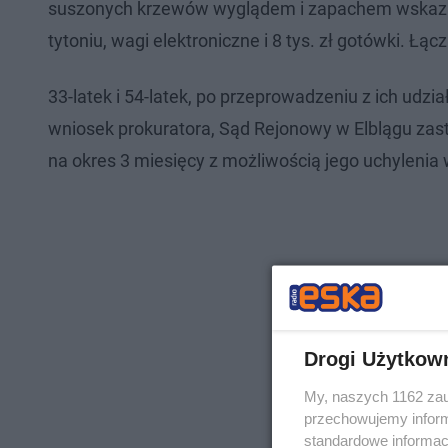
suszonych krzewów wyglądem i zapachem wskazując
tytoniu, wagi elektroniczne i 8 tys. zł gotówki. Ł
33-latek i 54-latek, po przeprowadzeniu z ich udzi
wniosek prokuratora, Sąd Rejonowy w Elblągu za
na okres 3 miesięcy z możliwością jego uchylenia
Drogi Użytkow
My, naszych 1162 zau
przechowujemy informa
standardowe informac