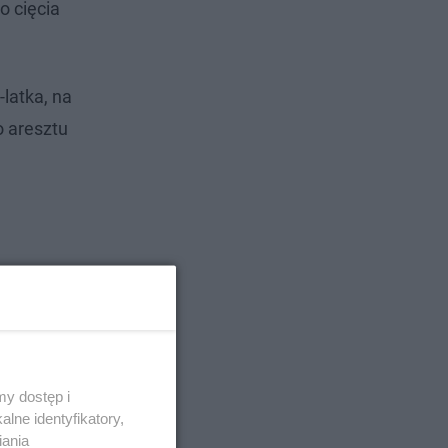
o cięcia
latka, na
 aresztu
y dostęp i
lne identyfikatory,
iania