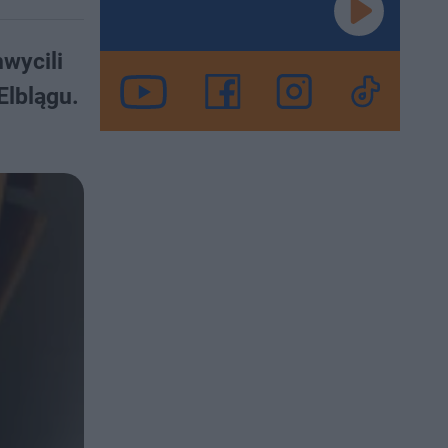
hwycili
Elblągu.