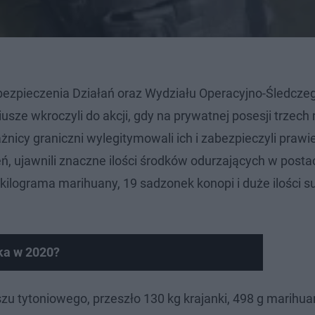
abezpieczenia Działań oraz Wydziału Operacyjno-Śledcze
usze wkroczyli do akcji, gdy na prywatnej posesji trzec
żnicy graniczni wylegitymowali ich i zabezpieczyli prawi
, ujawnili znaczne ilości środków odurzających w posta
kilograma marihuany, 19 sadzonek konopi i duże ilości s
ka w 2020?
zu tytoniowego, przeszło 130 kg krajanki, 498 g marihua