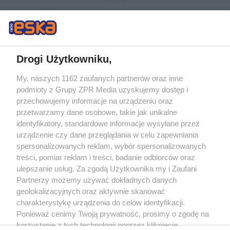
Drogi Użytkowniku,
My, naszych 1162 zaufanych partnerów oraz inne
Żaden utwór zamieszczony w serwisie nie może być powielany i
podmioty z Grupy ZPR Media uzyskujemy dostęp i
rozpowszechniany lub dalej rozpowszechniany w jakikolwiek sposób (w
tym także elektroniczny lub mechaniczny) na jakimkolwiek polu
przechowujemy informacje na urządzeniu oraz
eksploatacji w jakiejkolwiek formie, włącznie z umieszczaniem w Internecie
przetwarzamy dane osobowe, takie jak unikalne
bez pisemnej zgody właściciela praw. Jakiekolwiek użycie lub
wykorzystanie utworów w całości lub w części z naruszeniem prawa, tzn.
identyfikatory, standardowe informacje wysyłane przez
bez właściwej zgody, jest zabronione pod groźbą kary i może być ścigane
urządzenie czy dane przeglądania w celu zapewniania
prawnie.
spersonalizowanych reklam, wybór spersonalizowanych
treści, pomiar reklam i treści, badanie odbiorców oraz
ulepszanie usług. Za zgodą Użytkownika my i Zaufani
Partnerzy możemy używać dokładnych danych
geolokalizacyjnych oraz aktywnie skanować
charakterystykę urządzenia do celów identyfikacji.
O nas
Ponieważ cenimy Twoją prywatność, prosimy o zgodę na
korzystanie z tych technologii poprzez kliknięcie