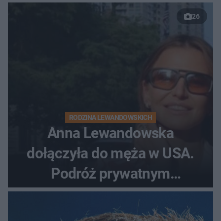
26
RODZINA LEWANDOWSKICH
Anna Lewandowska
dołączyła do męża w USA.
Podróż prywatnym
odrzutowcem to dopiero
początek!