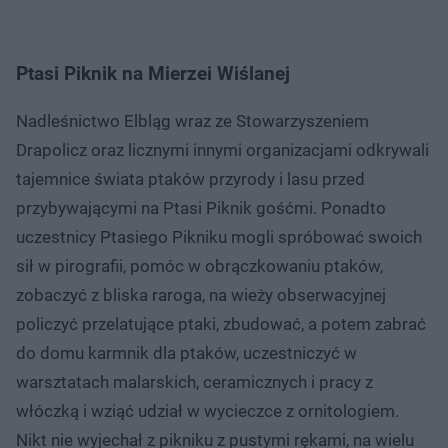
Ptasi Piknik na Mierzei Wiślanej
Nadleśnictwo Elbląg wraz ze Stowarzyszeniem
Drapolicz oraz licznymi innymi organizacjami odkrywali
tajemnice świata ptaków przyrody i lasu przed
przybywającymi na Ptasi Piknik gośćmi. Ponadto
uczestnicy Ptasiego Pikniku mogli spróbować swoich
sił w pirografii, pomóc w obrączkowaniu ptaków,
zobaczyć z bliska raroga, na wieży obserwacyjnej
policzyć przelatujące ptaki, zbudować, a potem zabrać
do domu karmnik dla ptaków, uczestniczyć w
warsztatach malarskich, ceramicznych i pracy z
włóczką i wziąć udział w wycieczce z ornitologiem.
Nikt nie wyjechał z pikniku z pustymi rękami, na wielu