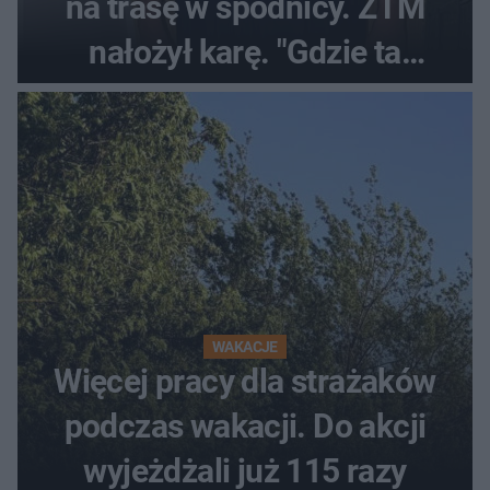
na trasę w spódnicy. ZTM
nałożył karę. "Gdzie ta
tolerancja?"
WAKACJE
Więcej pracy dla strażaków
podczas wakacji. Do akcji
wyjeżdżali już 115 razy