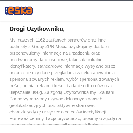
Drogi Użytkowniku,
My, naszych 1162 zaufanych partnerów oraz inne
Żaden utwór zamieszczony w serwisie nie może być powielany i
podmioty z Grupy ZPR Media uzyskujemy dostęp i
rozpowszechniany lub dalej rozpowszechniany w jakikolwiek sposób (w
tym także elektroniczny lub mechaniczny) na jakimkolwiek polu
przechowujemy informacje na urządzeniu oraz
eksploatacji w jakiejkolwiek formie, włącznie z umieszczaniem w Internecie
przetwarzamy dane osobowe, takie jak unikalne
bez pisemnej zgody właściciela praw. Jakiekolwiek użycie lub
wykorzystanie utworów w całości lub w części z naruszeniem prawa, tzn.
identyfikatory, standardowe informacje wysyłane przez
bez właściwej zgody, jest zabronione pod groźbą kary i może być ścigane
urządzenie czy dane przeglądania w celu zapewniania
prawnie.
spersonalizowanych reklam, wybór spersonalizowanych
treści, pomiar reklam i treści, badanie odbiorców oraz
ulepszanie usług. Za zgodą Użytkownika my i Zaufani
Partnerzy możemy używać dokładnych danych
geolokalizacyjnych oraz aktywnie skanować
charakterystykę urządzenia do celów identyfikacji.
O nas
Ponieważ cenimy Twoją prywatność, prosimy o zgodę na
korzystanie z tych technologii poprzez kliknięcie
Informacje prawne
„Akceptuję”. Zgoda jest dobrowolna i zawsze możesz ją