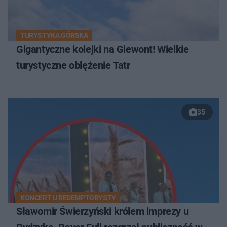
TURYSTYKA GÓRSKA
Gigantyczne kolejki na Giewont! Wielkie
turystyczne oblężenie Tatr
35
KONCERT U REDEMPTORYSTY
Sławomir Świerzyński królem imprezy u