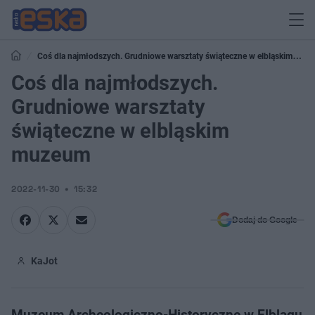
Coś dla najmłodszych. Grudniowe warsztaty świąteczne w elbląskim
muzeum
Coś dla najmłodszych.
Grudniowe warsztaty
świąteczne w elbląskim
muzeum
2022-11-30
15:32
Dodaj do Google
KaJot
Muzeum Archeologiczno-Historyczne w Elblągu