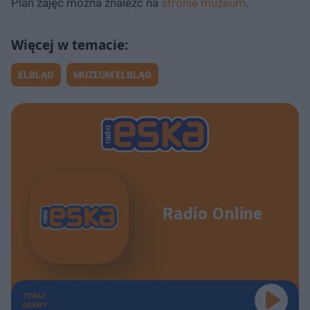
Plan zajęć można znaleźć na
stronie muzeum
.
ELBLĄG
MUZEUM ELBLĄG
Radio Online
TERAZ
GRAMY