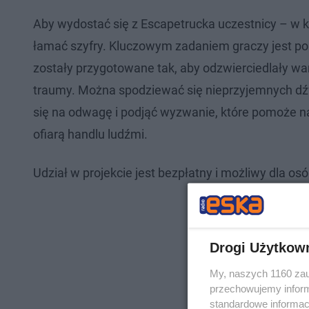
Aby wydostać się z Escapetrucka uczestnicy – w 
łamać szyfry. Kluczowym zadaniem graczy jest po
zostały przygotowane tak, aby odzwierciedlały waru
traumy. Można spodziewać się nieprzyjemnych dźw
się na odwagę i podjąć wyzwanie, które pomoże n
ofiarą handlu ludźmi.
Udział w projekcie jest bezpłatny i możliwy dla osó
Drogi Użytkow
My, naszych 1160 zau
przechowujemy informa
standardowe informac