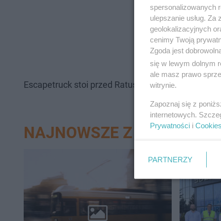
spersonalizowanych re
ulepszanie usług. Za
geolokalizacyjnych or
cenimy Twoją prywatno
Zgoda jest dobrowoln
się w lewym dolnym r
ale masz prawo sprzec
Escapetruck stoi przed Ratuszem Staromiejskim. Dzi
witrynie.
Zapoznaj się z poniż
internetowych. Szcze
Prywatności
i
Cookie
NAJNOWSZE Z DZIAŁU EL
PARTNERZY