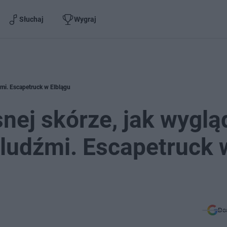
Słuchaj
Wygraj
źmi. Escapetruck w Elblągu
nej skórze, jak wyglą
u ludźmi. Escapetruck 
Do