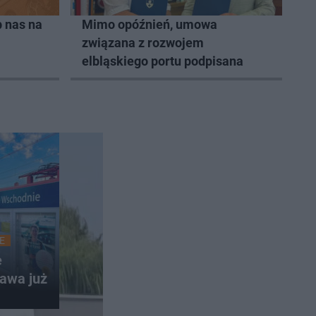
 nas na
Mimo opóźnień, umowa
związana z rozwojem
elbląskiego portu podpisana
E
e
awa już