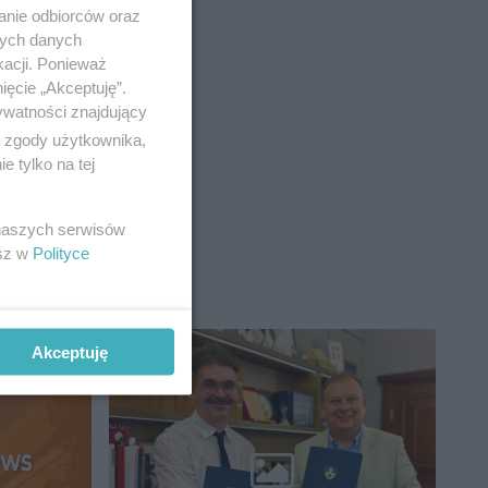
anie odbiorców oraz
nych danych
kacji. Ponieważ
ięcie „Akceptuję”.
ywatności znajdujący
ą zgody użytkownika,
 tylko na tej
 naszych serwisów
esz w
Polityce
Akceptuję