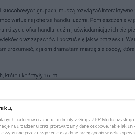
kilkuosobowych grupach, muszą rozwiązać interaktywne 
moc wirtualnej ofierze handlu ludźmi. Pomieszczenia w 
nki życia ofiar handlu ludźmi, uświadamiając ich cierpie
ięków oraz zapachów i poczuć się jak w potrzasku. Wa
am zrozumieć, z jakim dramatem mierzą się osoby, które
b, które ukończyły 16 lat.
niku,
fanych partnerów oraz inne podmioty z Grupy ZPR Media uzyskujem
cje na urządzeniu oraz przetwarzamy dane osobowe, takie jak unika
je wysyłane przez urządzenie czy dane przeglądania w celu zapewn