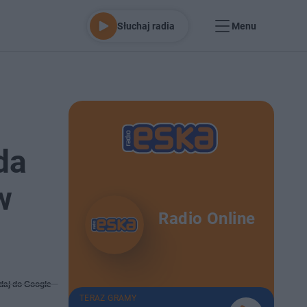
Słuchaj radia
Menu
da
w
Radio Online
daj do Google
TERAZ GRAMY