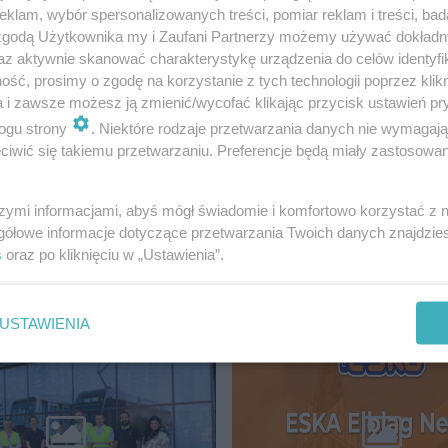
klam, wybór spersonalizowanych treści, pomiar reklam i treści, bad
 zgodą Użytkownika my i Zaufani Partnerzy możemy używać dokład
az aktywnie skanować charakterystykę urządzenia do celów identyfi
ść, prosimy o zgodę na korzystanie z tych technologii poprzez klikn
a i zawsze możesz ją zmienić/wycofać klikając przycisk ustawień pr
ogu strony
. Niektóre rodzaje przetwarzania danych nie wymagaj
iwić się takiemu przetwarzaniu. Preferencje będą miały zastosowanie
ała dzisiaj, 10 października, do 17.00.
szymi informacjami, abyś mógł świadomie i komfortowo korzystać z
gółowe informacje dotyczące przetwarzania Twoich danych znajdzi
s
oraz po kliknięciu w „Ustawienia”.
BLĄG
USTAWIENIA