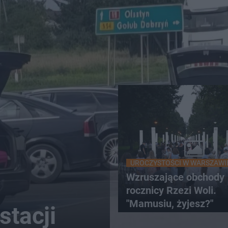
UROCZYSTOŚCI W WARSZAWI
Wzruszające obchody
rocznicy Rzezi Woli.
"Mamusiu, żyjesz?"
stacji