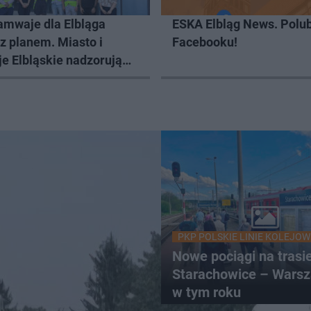
amwaje dla Elbląga
ESKA Elbląg News. Polub
z planem. Miasto i
Facebooku!
e Elbląskie nadzorują
ję inwestycji
PKP POLSKIE LINIE KOLEJOW
Nowe pociągi na trasi
Starachowice – Warsz
w tym roku