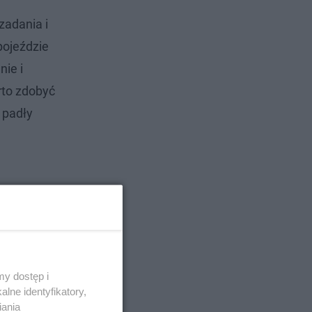
zadania i
pojeździe
nie i
rto zdobyć
 padły
y dostęp i
lne identyfikatory,
iania